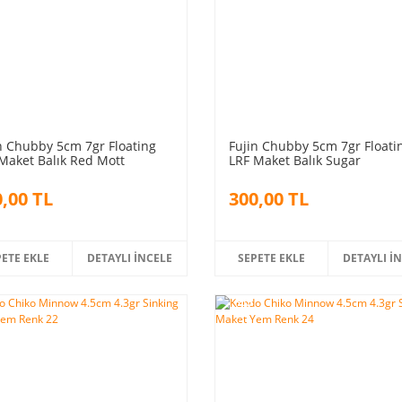
n Chubby 5cm 7gr Floating
Fujin Chubby 5cm 7gr Floati
Maket Balık Red Mott
LRF Maket Balık Sugar
,00 TL
300,00 TL
PETE EKLE
DETAYLI İNCELE
SEPETE EKLE
DETAYLI İ
%5
m
indirim