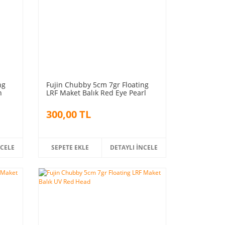
ng
Fujin Chubby 5cm 7gr Floating
n
LRF Maket Balık Red Eye Pearl
Minnow
300,00 TL
NCELE
SEPETE EKLE
DETAYLI İNCELE