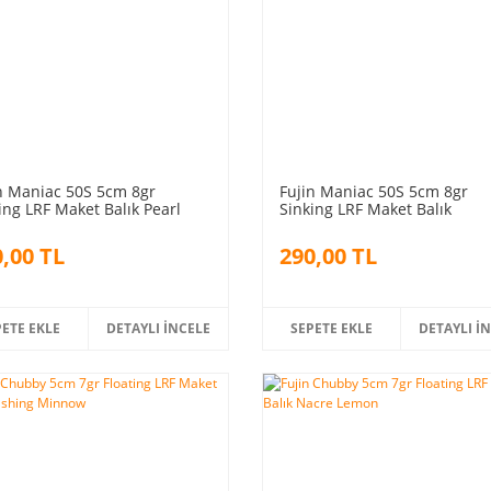
n Maniac 50S 5cm 8gr
Fujin Maniac 50S 5cm 8gr
ing LRF Maket Balık Pearl
Sinking LRF Maket Balık
nbow
S.Firetiger
,00 TL
290,00 TL
PETE EKLE
DETAYLI İNCELE
SEPETE EKLE
DETAYLI İ