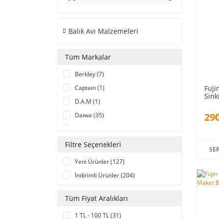
Balık Avı Malzemeleri
Tüm Markalar
Berkley (7)
Fuji
Captain (1)
Sink
D.A.M (1)
Back
290
Daiwa (35)
Diğer (4)
Ecotackle (1)
Filtre Seçenekleri
SE
Effe (1)
Yeni Ürünler (127)
Fujin (74)
İndirimli Ürünler (204)
Hanfish (125)
Kendo (20)
Tüm Fiyat Aralıkları
Kudos (1)
1 TL - 100 TL (31)