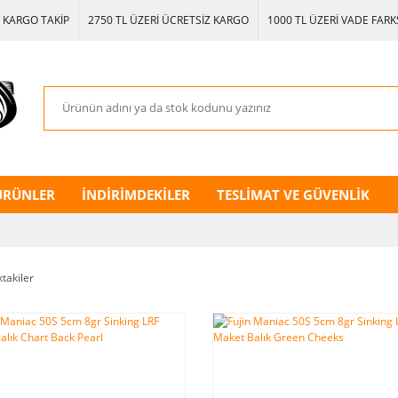
KARGO TAKİP
2750 TL ÜZERİ ÜCRETSİZ KARGO
1000 TL ÜZERİ VADE FARKS
ÜRÜNLER
İNDİRİMDEKİLER
TESLİMAT VE GÜVENLİK
ktakiler