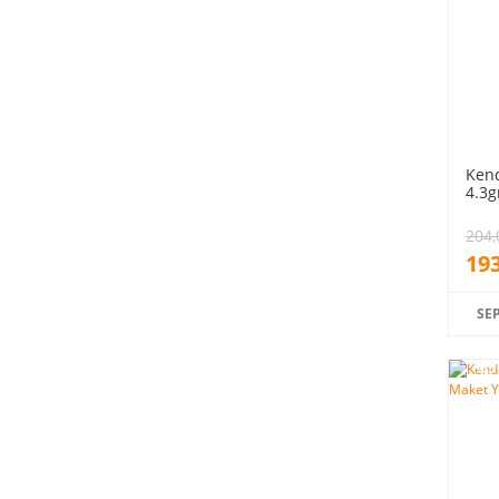
Ken
4.3g
204,
193
SE
%5
indiri