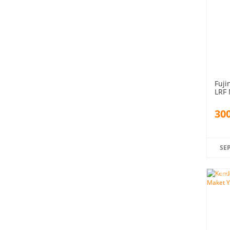
Fuji
LRF 
300
SE
%5
indiri