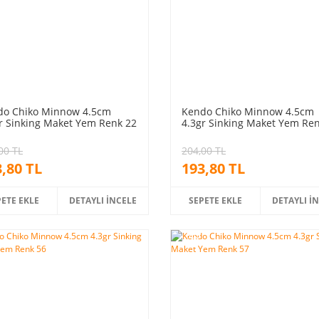
do Chiko Minnow 4.5cm
Kendo Chiko Minnow 4.5cm
r Sinking Maket Yem Renk 22
4.3gr Sinking Maket Yem Re
00 TL
204,00 TL
,80 TL
193,80 TL
PETE EKLE
DETAYLI İNCELE
SEPETE EKLE
DETAYLI İ
%5
m
indirim