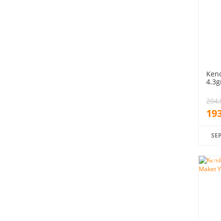
Ken
4.3g
204,
193
SE
%5
indiri