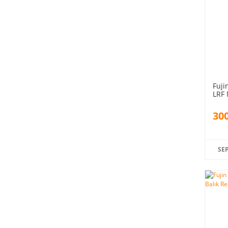
Fuji
LRF 
300
SE