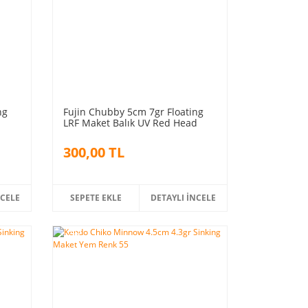
ng
Fujin Chubby 5cm 7gr Floating
LRF Maket Balık UV Red Head
300,00 TL
NCELE
SEPETE EKLE
DETAYLI İNCELE
%5
indirim