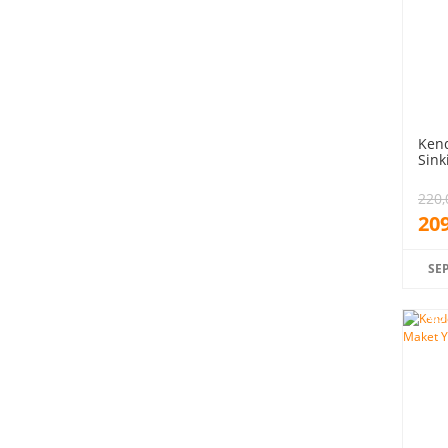
Ken
Sink
220,
209
SE
%5
indiri