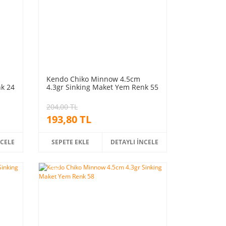
Kendo Chiko Minnow 4.5cm
nk 24
4.3gr Sinking Maket Yem Renk 55
204,00 TL
193,80 TL
NCELE
SEPETE EKLE
DETAYLI İNCELE
%5
indirim