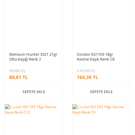
Remixon Hunter 3321 21gr
Condor KS1103 18gr
Olta Kaşığı Renk 2
Kesme Kaşık Renk C8
85,06 TL
115,99 TL
80,81 TL
104,39 TL
SEPETE EKLE
SEPETE EKLE
%10
%10
indirim
indirim