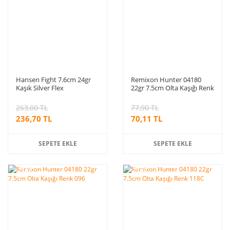
Hansen Fight 7.6cm 24gr
Remixon Hunter 04180
Kaşık Silver Flex
22gr 7.5cm Olta Kaşığı Renk
002F
263,00 TL
77,90 TL
236,70 TL
70,11 TL
SEPETE EKLE
SEPETE EKLE
%10
%10
indirim
indirim