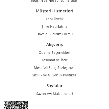
İletişim ve Hesap Numaraları
Müşteri Hizmetlerİ
Yeni Üyelik
Gönder
Şifre Hatırlatma
Havale Bildirim Formu
Alışveriş
Ödeme Seçenekleri
Teslimat ve İade
Mesafeli Satış Sözleşmesi
Gizlilik ve Güvenlik Politikası
Sayfalar
Sazan Avı Malzemeleri