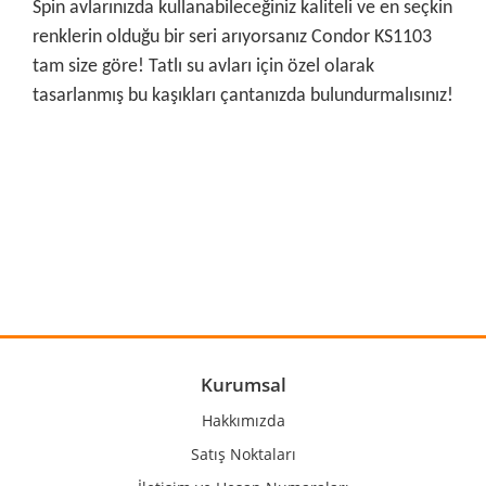
Spin avlarınızda kullanabileceğiniz kaliteli ve en seçkin
renklerin olduğu bir seri arıyorsanız Condor KS1103
tam size göre! Tatlı su avları için özel olarak
tasarlanmış bu kaşıkları çantanızda bulundurmalısınız!
Bu ürünün fiyat bilgisi, resim, ürün açıklamalarında ve diğer
konularda yetersiz gördüğünüz noktaları öneri formunu
Bu ürüne ilk yorumu siz yapın!
kullanarak tarafımıza iletebilirsiniz.
Görüş ve önerileriniz için teşekkür ederiz.
Yorum Yaz
Ürün resmi kalitesiz, bozuk veya görüntülenemiyor.
Ürün açıklamasında eksik bilgiler bulunuyor.
Ürün bilgilerinde hatalar bulunuyor.
Kurumsal
Ürün fiyatı diğer sitelerden daha pahalı.
Hakkımızda
Bu ürüne benzer farklı alternatifler olmalı.
Satış Noktaları