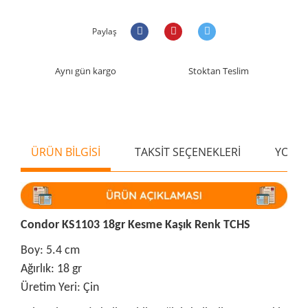
Paylaş
Aynı gün kargo
Stoktan Teslim
ÜRÜN BİLGİSİ
TAKSİT SEÇENEKLERİ
YORU
Condor KS1103 18gr Kesme Kaşık Renk TCHS
Boy: 5.4 cm
Ağırlık: 18 gr
Üretim Yeri: Çin