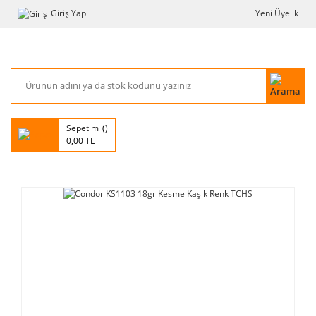
Giriş Yap
Yeni Üyelik
Sepetim
0,00 TL