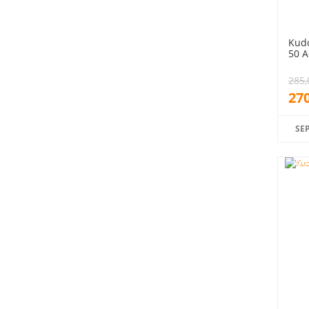
Kudo
50 A
285,
270
SE
%5
indiri