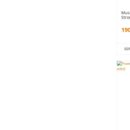
Must
Stro
adet
190
SE