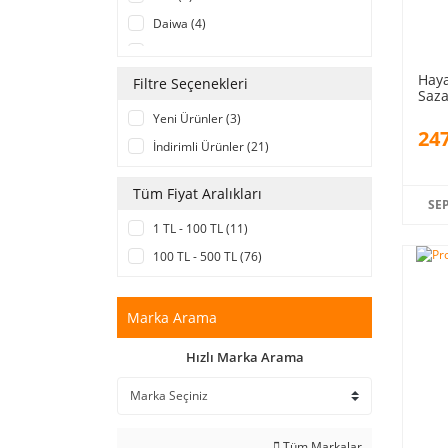
Daiwa (4)
Extra Carp (10)
Haya
Fox (6)
Filtre Seçenekleri
Saza
Fudo (4)
Yeni Ürünler (3)
247
Gamakatsu (8)
İndirimli Ürünler (21)
Hayabusa (9)
Kudos (10)
Tüm Fiyat Aralıkları
SE
Mustad (11)
1 TL - 100 TL (11)
Pole Position (7)
100 TL - 500 TL (76)
Powerex (2)
Prologic (3)
Marka Arama
Sasame (3)
Hızlı Marka Arama
Tüm Markalar