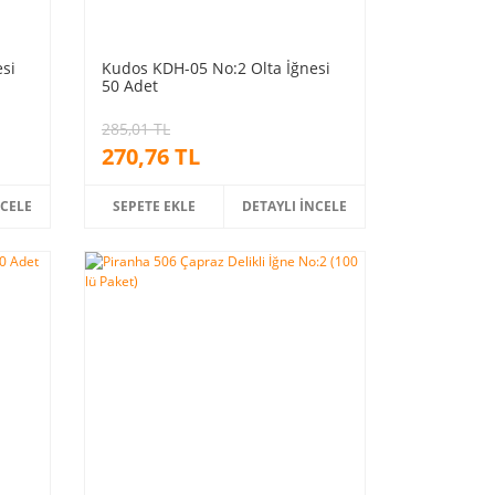
si
Kudos KDH-05 No:2 Olta İğnesi
50 Adet
285,01 TL
270,76 TL
NCELE
SEPETE EKLE
DETAYLI İNCELE