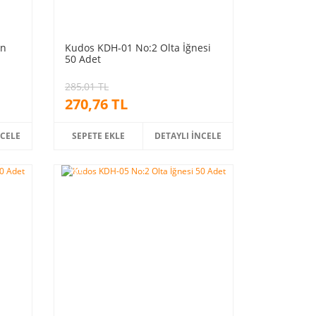
an
Kudos KDH-01 No:2 Olta İğnesi
50 Adet
285,01 TL
270,76 TL
NCELE
SEPETE EKLE
DETAYLI İNCELE
%5
indirim