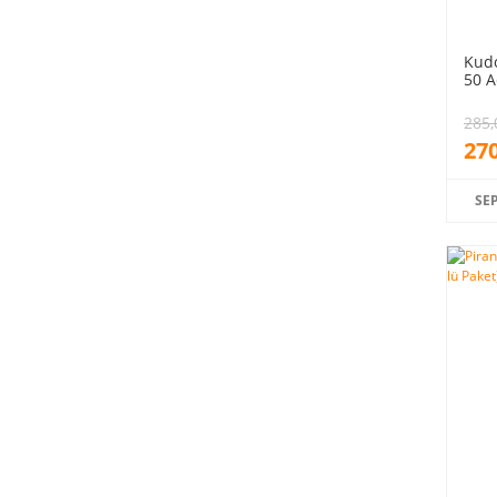
Kudo
50 A
285,
270
SE