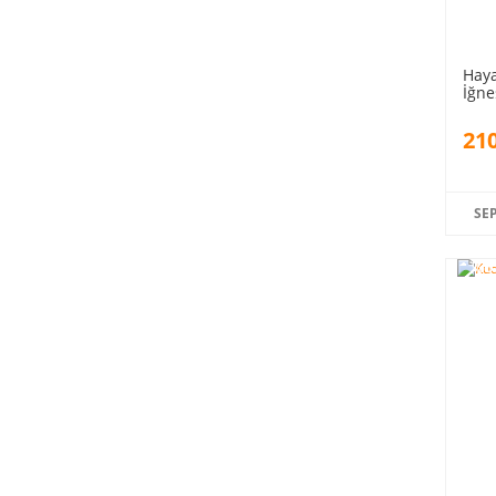
Haya
İğne
210
SE
%5
indiri