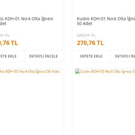
s KDH-01 No:4 Olta İğnesi
Kudos KDH-01 No:6 Olta İğne
det
50 Adet
01 TL
285,01 TL
,76 TL
270,76 TL
PETE EKLE
DETAYLI İNCELE
SEPETE EKLE
DETAYLI İ
%5
m
indirim