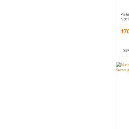
Pira
No:1
170
SE