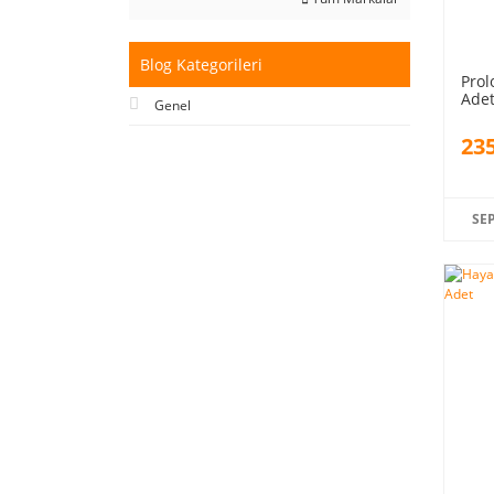
Blog Kategorileri
Prol
Ade
Genel
235
SE