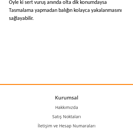
Öyle ki sert vuruş anında olta dik konumdaysa
Tasmalama yapmadan balığın kolayca yakalanmasını
sağlayabilir.
Bu ürünün fiyat bilgisi, resim, ürün açıklamalarında ve diğer
konularda yetersiz gördüğünüz noktaları öneri formunu
Bu ürüne ilk yorumu siz yapın!
kullanarak tarafımıza iletebilirsiniz.
Görüş ve önerileriniz için teşekkür ederiz.
Yorum Yaz
Ürün resmi kalitesiz, bozuk veya görüntülenemiyor.
Ürün açıklamasında eksik bilgiler bulunuyor.
Ürün bilgilerinde hatalar bulunuyor.
Kurumsal
Ürün fiyatı diğer sitelerden daha pahalı.
Hakkımızda
Bu ürüne benzer farklı alternatifler olmalı.
Satış Noktaları
İletişim ve Hesap Numaraları