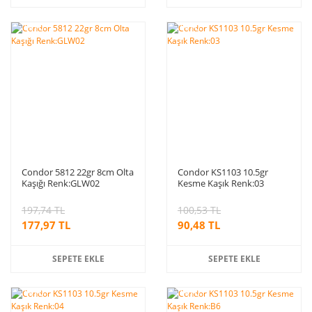
%10
%10
indirim
indirim
Condor 5812 22gr 8cm Olta
Condor KS1103 10.5gr
Kaşığı Renk:GLW02
Kesme Kaşık Renk:03
197,74 TL
100,53 TL
177,97 TL
90,48 TL
SEPETE EKLE
SEPETE EKLE
%10
%10
indirim
indirim