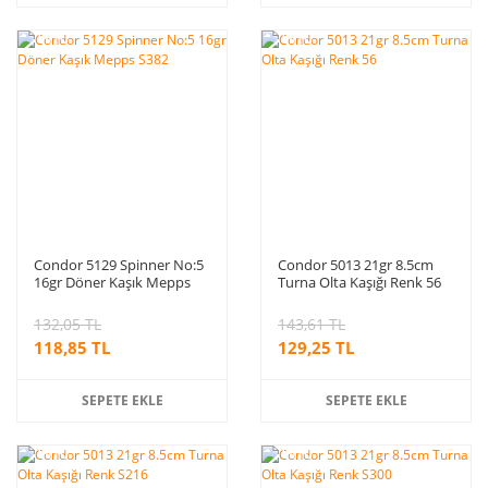
%10
%10
indirim
indirim
Condor 5129 Spinner No:5
Condor 5013 21gr 8.5cm
16gr Döner Kaşık Mepps
Turna Olta Kaşığı Renk 56
S382
132,05 TL
143,61 TL
118,85 TL
129,25 TL
SEPETE EKLE
SEPETE EKLE
%10
%10
indirim
indirim