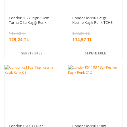
Condor 5027 25gr 6.7cm
Condor KS1103 21gr
Turna Olta Kaşığı Renk
Kesme Kaşık Renk TCHS
S320
143,60 TL
127,30 TL
129,24 TL
114,57 TL
SEPETE EKLE
SEPETE EKLE
%10
%10
indirim
indirim
Condor KS1103 18gr
Condor KS1103 18gr