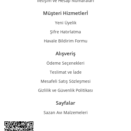
İletişim ve Hesap Numaraları
Müşteri Hizmetlerİ
Yeni Üyelik
Gönder
Şifre Hatırlatma
Havale Bildirim Formu
Alışveriş
Ödeme Seçenekleri
Teslimat ve İade
Mesafeli Satış Sözleşmesi
Gizlilik ve Güvenlik Politikası
Sayfalar
Sazan Avı Malzemeleri