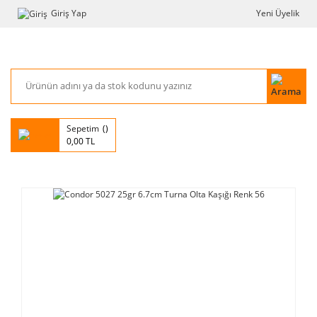
Giriş Yap
Yeni Üyelik
Sepetim
0,00 TL