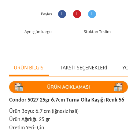
Paylaş
Aynı gün kargo
Stoktan Teslim
ÜRÜN BİLGİSİ
TAKSİT SEÇENEKLERİ
YORU
Condor 5027 25gr 6.7cm Turna Olta Kaşığı Renk 56
Ürün Boyu: 6.7 cm (iğnesiz hali)
Ürün Ağırlığı: 25 gr
Üretim Yeri: Çin