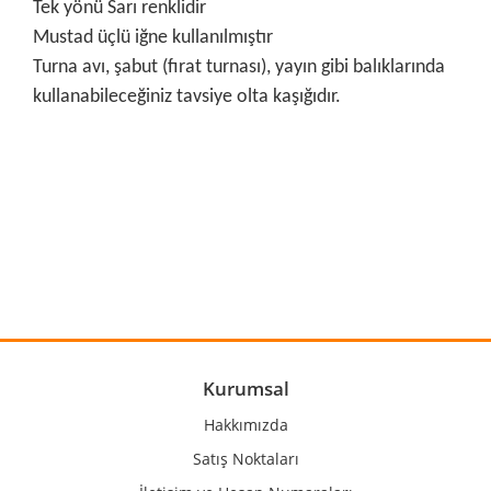
Tek yönü Sarı renklidir
Mustad üçlü iğne kullanılmıştır
Turna avı, şabut (fırat turnası), yayın gibi balıklarında
kullanabileceğiniz tavsiye olta kaşığıdır.
Bu ürünün fiyat bilgisi, resim, ürün açıklamalarında ve diğer
konularda yetersiz gördüğünüz noktaları öneri formunu
Bu ürüne ilk yorumu siz yapın!
kullanarak tarafımıza iletebilirsiniz.
Görüş ve önerileriniz için teşekkür ederiz.
Yorum Yaz
Ürün resmi kalitesiz, bozuk veya görüntülenemiyor.
Ürün açıklamasında eksik bilgiler bulunuyor.
Ürün bilgilerinde hatalar bulunuyor.
Kurumsal
Ürün fiyatı diğer sitelerden daha pahalı.
Hakkımızda
Bu ürüne benzer farklı alternatifler olmalı.
Satış Noktaları