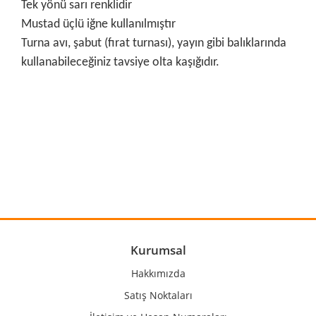
Tek yönü sarı renklidir
Mustad üçlü iğne kullanılmıştır
Turna avı, şabut (fırat turnası), yayın gibi balıklarında
kullanabileceğiniz tavsiye olta kaşığıdır.
Bu ürünün fiyat bilgisi, resim, ürün açıklamalarında ve diğer
konularda yetersiz gördüğünüz noktaları öneri formunu
Bu ürüne ilk yorumu siz yapın!
kullanarak tarafımıza iletebilirsiniz.
Görüş ve önerileriniz için teşekkür ederiz.
Yorum Yaz
Ürün resmi kalitesiz, bozuk veya görüntülenemiyor.
Ürün açıklamasında eksik bilgiler bulunuyor.
Ürün bilgilerinde hatalar bulunuyor.
Kurumsal
Ürün fiyatı diğer sitelerden daha pahalı.
Hakkımızda
Bu ürüne benzer farklı alternatifler olmalı.
Satış Noktaları