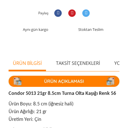
Paylaş
Aynı gün kargo
Stoktan Teslim
ÜRÜN BİLGİSİ
TAKSİT SEÇENEKLERİ
YORU
Condor 5013 21gr 8.5cm Turna Olta Kaşığı Renk 56
Ürün Boyu: 8.5 cm (iğnesiz hali)
Ürün Ağırlığı: 21 gr
Üretim Yeri: Çin