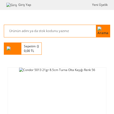
Giriş Yap
Yeni Üyelik
Sepetim
0,00 TL