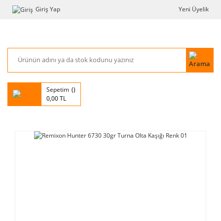
Giriş Yap
Yeni Üyelik
Sepetim
0,00 TL