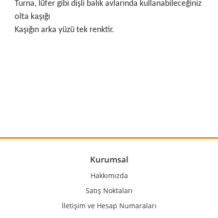
Turna, lüfer gibi dişli balık avlarında kullanabileceğiniz
olta kaşığı
Kaşığın arka yüzü tek renktir.
Bu ürünün fiyat bilgisi, resim, ürün açıklamalarında ve diğer
konularda yetersiz gördüğünüz noktaları öneri formunu
Bu ürüne ilk yorumu siz yapın!
kullanarak tarafımıza iletebilirsiniz.
Görüş ve önerileriniz için teşekkür ederiz.
Yorum Yaz
Ürün resmi kalitesiz, bozuk veya görüntülenemiyor.
Ürün açıklamasında eksik bilgiler bulunuyor.
Ürün bilgilerinde hatalar bulunuyor.
Kurumsal
Ürün fiyatı diğer sitelerden daha pahalı.
Hakkımızda
Bu ürüne benzer farklı alternatifler olmalı.
Satış Noktaları
İletişim ve Hesap Numaraları