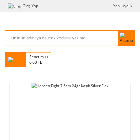
Giriş Yap
Yeni Üyelik
Sepetim
0,00 TL