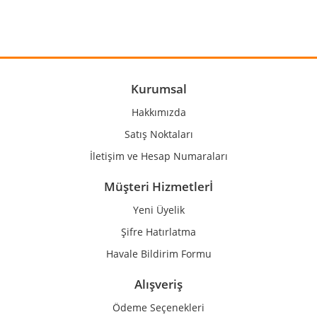
Görüş ve önerileriniz için teşekkür ederiz.
Yorum Yaz
Ürün resmi kalitesiz, bozuk veya görüntülenemiyor.
Ürün açıklamasında eksik bilgiler bulunuyor.
Ürün bilgilerinde hatalar bulunuyor.
Kurumsal
Ürün fiyatı diğer sitelerden daha pahalı.
Hakkımızda
Bu ürüne benzer farklı alternatifler olmalı.
Satış Noktaları
İletişim ve Hesap Numaraları
Müşteri Hizmetlerİ
Yeni Üyelik
Gönder
Şifre Hatırlatma
Havale Bildirim Formu
Alışveriş
Ödeme Seçenekleri