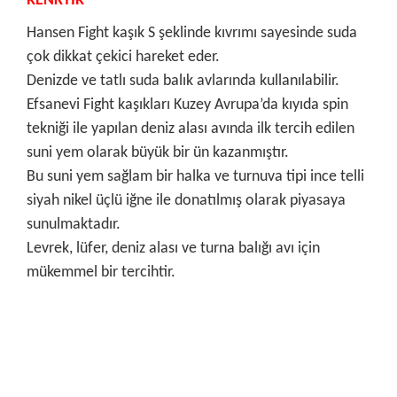
RENKTİR
Hansen Fight kaşık S şeklinde kıvrımı sayesinde suda
çok dikkat çekici hareket eder.
Denizde ve tatlı suda balık avlarında kullanılabilir.
Efsanevi Fight kaşıkları Kuzey Avrupa’da kıyıda spin
tekniği ile yapılan deniz alası avında ilk tercih edilen
suni yem olarak büyük bir ün kazanmıştır.
Bu suni yem sağlam bir halka ve turnuva tipi ince telli
siyah nikel üçlü iğne ile donatılmış olarak piyasaya
sunulmaktadır.
Levrek, lüfer, deniz alası ve turna balığı avı için
mükemmel bir tercihtir.
Bu ürünün fiyat bilgisi, resim, ürün açıklamalarında ve diğer
konularda yetersiz gördüğünüz noktaları öneri formunu
Bu ürüne ilk yorumu siz yapın!
kullanarak tarafımıza iletebilirsiniz.