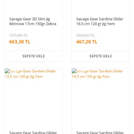
Savage Gear 3D Slim Jig
Savage Gear Sardine Slider
Minnow 17cm 150gr Zebra
16.5 cm 120 gr Jig Yem
Glow PHP
737,00 TL
584,00 TL
663,30 TL
467,20 TL
SEPETE EKLE
SEPETE EKLE
%20
%20
indirim
indirim
Savage Gear Sardine Glider
Savage Gear Sardine Glider