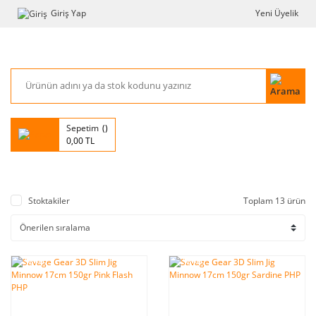
Giriş Yap
Yeni Üyelik
Sepetim
0,00 TL
Stoktakiler
Toplam 13 ürün
%10
%10
indirim
indirim