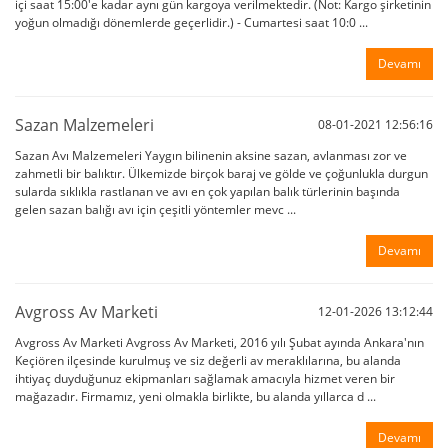
içi saat 15:00'e kadar aynı gün kargoya verilmektedir. (Not: Kargo şirketinin
yoğun olmadığı dönemlerde geçerlidir.) - Cumartesi saat 10:0 ...
Devamı
Sazan Malzemeleri
08-01-2021 12:56:16
Sazan Avı Malzemeleri Yaygın bilinenin aksine sazan, avlanması zor ve
zahmetli bir balıktır. Ülkemizde birçok baraj ve gölde ve çoğunlukla durgun
sularda sıklıkla rastlanan ve avı en çok yapılan balık türlerinin başında
gelen sazan balığı avı için çeşitli yöntemler mevc ...
Devamı
Avgross Av Marketi
12-01-2026 13:12:44
Avgross Av Marketi Avgross Av Marketi, 2016 yılı Şubat ayında Ankara'nın
Keçiören ilçesinde kurulmuş ve siz değerli av meraklılarına, bu alanda
ihtiyaç duyduğunuz ekipmanları sağlamak amacıyla hizmet veren bir
mağazadır. Firmamız, yeni olmakla birlikte, bu alanda yıllarca d ...
Devamı