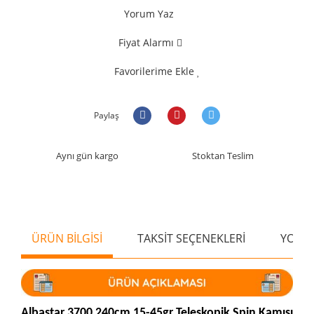
Yorum Yaz
Fiyat Alarmı
Favorilerime Ekle
Paylaş
Aynı gün kargo
Stoktan Teslim
ÜRÜN BİLGİSİ
TAKSİT SEÇENEKLERİ
YORU
Albastar 3700 240cm 15-45gr Teleskopik Spin Kamışı