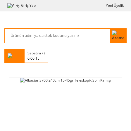
Giriş Yap
Yeni Üyelik
Sepetim
0,00 TL