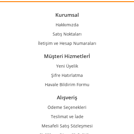
Ürün açıklamasında eksik bilgiler bulunuyor.
Ürün bilgilerinde hatalar bulunuyor.
Kurumsal
Ürün fiyatı diğer sitelerden daha pahalı.
Hakkımızda
Bu ürüne benzer farklı alternatifler olmalı.
Satış Noktaları
İletişim ve Hesap Numaraları
Müşteri Hizmetlerİ
Yeni Üyelik
Gönder
Şifre Hatırlatma
Havale Bildirim Formu
Alışveriş
Ödeme Seçenekleri
Teslimat ve İade
Mesafeli Satış Sözleşmesi