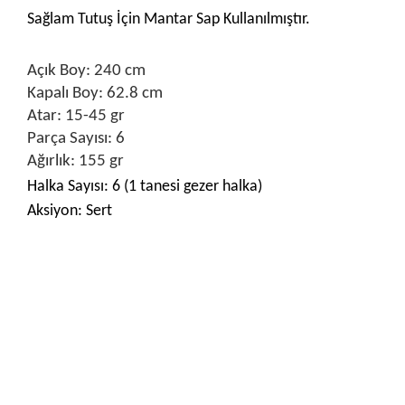
Sağlam Tutuş İçin Mantar Sap Kullanılmıştır.
Açık Boy: 240 cm
Kapalı Boy: 62.8 cm
Atar: 15-45 gr
Parça Sayısı: 6
Ağırlık: 155 gr
Halka Sayısı: 6 (1 tanesi gezer halka)
Aksiyon: Sert
Bu ürünün fiyat bilgisi, resim, ürün açıklamalarında ve diğer
konularda yetersiz gördüğünüz noktaları öneri formunu
Bu ürüne ilk yorumu siz yapın!
kullanarak tarafımıza iletebilirsiniz.
Görüş ve önerileriniz için teşekkür ederiz.
Yorum Yaz
Ürün resmi kalitesiz, bozuk veya görüntülenemiyor.