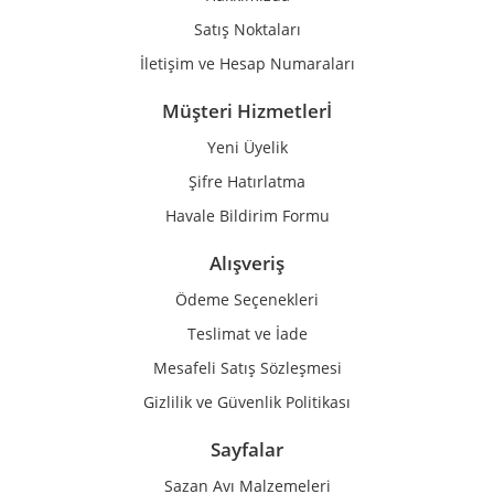
Bu ürüne benzer farklı alternatifler olmalı.
Satış Noktaları
İletişim ve Hesap Numaraları
Müşteri Hizmetlerİ
Yeni Üyelik
Gönder
Şifre Hatırlatma
Havale Bildirim Formu
Alışveriş
Ödeme Seçenekleri
Teslimat ve İade
Mesafeli Satış Sözleşmesi
Gizlilik ve Güvenlik Politikası
Sayfalar
Sazan Avı Malzemeleri