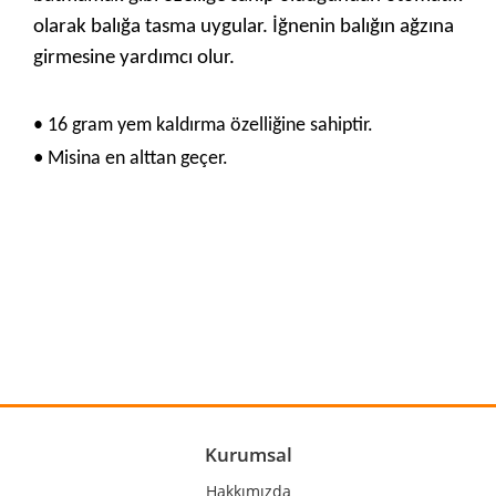
olarak balığa tasma uygular. İğ
nenin balığın ağzına
girmesine yardımcı olur.
• 16 gram yem kaldırma özelliğine sahiptir.
•
Misina en alttan geçer.
Bu ürünün fiyat bilgisi, resim, ürün açıklamalarında ve diğer
konularda yetersiz gördüğünüz noktaları öneri formunu
Bu ürüne ilk yorumu siz yapın!
kullanarak tarafımıza iletebilirsiniz.
Görüş ve önerileriniz için teşekkür ederiz.
Yorum Yaz
Ürün resmi kalitesiz, bozuk veya görüntülenemiyor.
Ürün açıklamasında eksik bilgiler bulunuyor.
Ürün bilgilerinde hatalar bulunuyor.
Kurumsal
Ürün fiyatı diğer sitelerden daha pahalı.
Hakkımızda