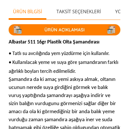
ÜRÜN BİLGİSİ
TAKSİT SEÇENEKLERİ
YORU
Albastar 511 16gr Plastik Olta Şamandırası
•
Tatlı su avcılığında yem yüzdürme için kullanılır.
•
Kullanılacak yeme ve suya göre şamandıranın farklı
ağırlıklı boyları tercih edilmelidir.
Şamandıra da ki amaç yemi askıya almak, oltanın
ucunun nerede suya girdiğini görmek ve balık
vuruş yaptığında şamandrayı aşağıya indirir ve
sizin balığın vurdugunu görmenizi sağlar diğer bir
amacı da ola ki görmediğiniz bir anda balık yeme
vurduğu zaman şamandıra aşağıya iner ve suda
batmamak gibi özelliğe sahip oldugundan otomatik