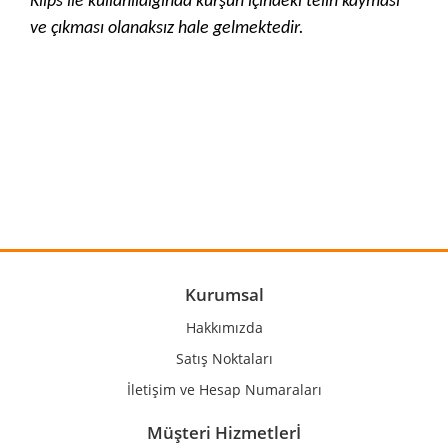
Klips ile kullanıldığında kurşun içindeki telin kayması
ve çıkması olanaksız hale gelmektedir.
Bu ürünün fiyat bilgisi, resim, ürün açıklamalarında ve diğer
konularda yetersiz gördüğünüz noktaları öneri formunu
Bu ürüne ilk yorumu siz yapın!
kullanarak tarafımıza iletebilirsiniz.
Görüş ve önerileriniz için teşekkür ederiz.
Yorum Yaz
Ürün resmi kalitesiz, bozuk veya görüntülenemiyor.
Ürün açıklamasında eksik bilgiler bulunuyor.
Ürün bilgilerinde hatalar bulunuyor.
Kurumsal
Ürün fiyatı diğer sitelerden daha pahalı.
Hakkımızda
Bu ürüne benzer farklı alternatifler olmalı.
Satış Noktaları
İletişim ve Hesap Numaraları
Müşteri Hizmetlerİ