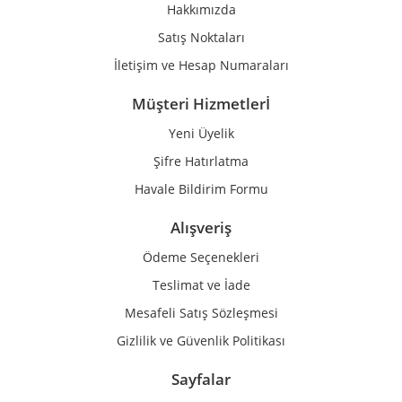
Hakkımızda
Bu ürüne benzer farklı alternatifler olmalı.
Satış Noktaları
İletişim ve Hesap Numaraları
Müşteri Hizmetlerİ
Yeni Üyelik
Gönder
Şifre Hatırlatma
Havale Bildirim Formu
Alışveriş
Ödeme Seçenekleri
Teslimat ve İade
Mesafeli Satış Sözleşmesi
Gizlilik ve Güvenlik Politikası
Sayfalar