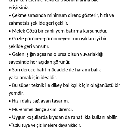
kaya
kümelerine veya GPS konumlarına bile
erişirsiniz.
Çekme sırasında minimum direnç gösterir, hızlı ve
•
zahmetsiz şekilde geri çekilir.
Melek Gözü bir canlı yem batırma kurşunudur.
•
Gözle görünen-görünmeyen tüm ışıkları iyi bir
•
şekilde geri yansıtır.
Gelen ışığın açısı ne olursa olsun yuvarlaklığı
•
sayesinde her açıdan görünür.
Son derece hafif mücadele ile harami balık
•
yakalamak için idealdir.
Bu süper teknik ile dikey balıkçılık için olağanüstü bir
•
yemdir.
Hızlı dalış sağlayan tasarım.
•
•
Mükemmel denge akımı direnci.
Uygun koşullarda kıyıdan da rahatlıkla kullanılabilir.
•
•
Tuzlu suya ve çizilmelere dayanıklıdır.