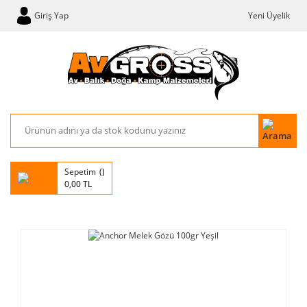
Giriş Yap
Yeni Üyelik
Sepetim
0,00 TL