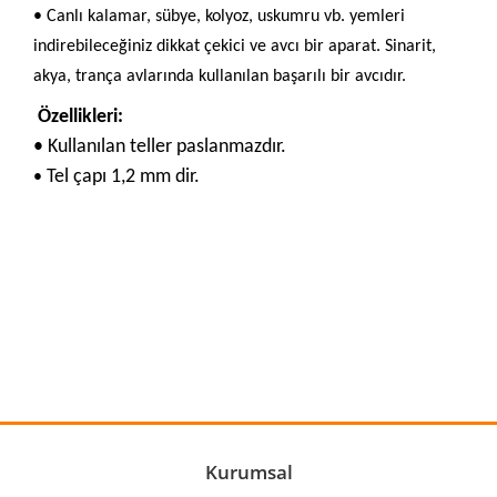
•
Canlı kalamar, sübye, kolyoz, uskumru vb. yemleri
indirebileceğiniz dikkat çekici ve avcı bir aparat. Sinarit,
akya, trança avlarında kullanılan başarılı bir avcıdır.
Özellikleri:
•
Kullanılan teller paslanmazdır.
Tel çapı 1,2 mm dir.
•
Bu ürünün fiyat bilgisi, resim, ürün açıklamalarında ve diğer
konularda yetersiz gördüğünüz noktaları öneri formunu
Bu ürüne ilk yorumu siz yapın!
kullanarak tarafımıza iletebilirsiniz.
Görüş ve önerileriniz için teşekkür ederiz.
Yorum Yaz
Ürün resmi kalitesiz, bozuk veya görüntülenemiyor.
Ürün açıklamasında eksik bilgiler bulunuyor.
Ürün bilgilerinde hatalar bulunuyor.
Kurumsal
Ürün fiyatı diğer sitelerden daha pahalı.