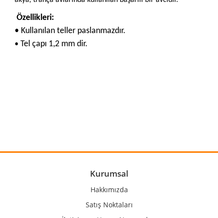
Özellikleri:
•
Kullanılan teller paslanmazdır.
Tel çapı 1,2 mm dir.
•
Bu ürünün fiyat bilgisi, resim, ürün açıklamalarında ve diğer
konularda yetersiz gördüğünüz noktaları öneri formunu
Bu ürüne ilk yorumu siz yapın!
kullanarak tarafımıza iletebilirsiniz.
Görüş ve önerileriniz için teşekkür ederiz.
Yorum Yaz
Ürün resmi kalitesiz, bozuk veya görüntülenemiyor.
Ürün açıklamasında eksik bilgiler bulunuyor.
Ürün bilgilerinde hatalar bulunuyor.
Kurumsal
Ürün fiyatı diğer sitelerden daha pahalı.
Hakkımızda
Bu ürüne benzer farklı alternatifler olmalı.
Satış Noktaları