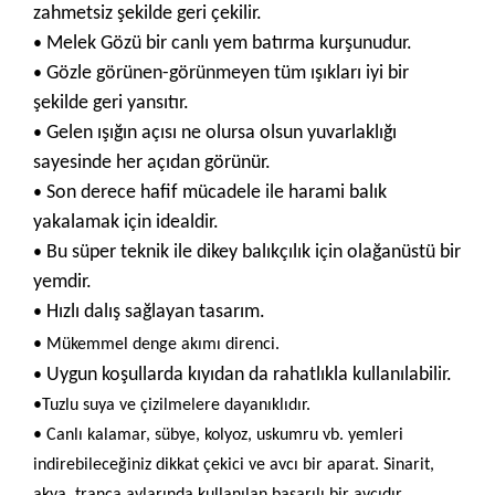
zahmetsiz şekilde geri çekilir.
Melek Gözü bir canlı yem batırma kurşunudur.
•
Gözle görünen-görünmeyen tüm ışıkları iyi bir
•
şekilde geri yansıtır.
Gelen ışığın açısı ne olursa olsun yuvarlaklığı
•
sayesinde her açıdan görünür.
Son derece hafif mücadele ile harami balık
•
yakalamak için idealdir.
Bu süper teknik ile dikey balıkçılık için olağanüstü bir
•
yemdir.
Hızlı dalış sağlayan tasarım.
•
•
Mükemmel denge akımı direnci.
Uygun koşullarda kıyıdan da rahatlıkla kullanılabilir.
•
•
Tuzlu suya ve çizilmelere dayanıklıdır.
•
Canlı kalamar, sübye, kolyoz, uskumru vb. yemleri
indirebileceğiniz dikkat çekici ve avcı bir aparat. Sinarit,
akya, trança avlarında kullanılan başarılı bir avcıdır.