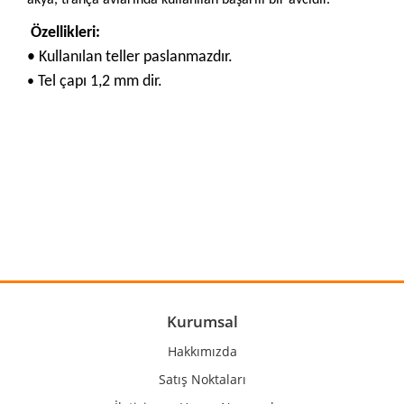
Özellikleri:
•
Kullanılan teller paslanmazdır.
Tel çapı 1,2 mm dir.
•
Bu ürünün fiyat bilgisi, resim, ürün açıklamalarında ve diğer
konularda yetersiz gördüğünüz noktaları öneri formunu
Bu ürüne ilk yorumu siz yapın!
kullanarak tarafımıza iletebilirsiniz.
Görüş ve önerileriniz için teşekkür ederiz.
Yorum Yaz
Ürün resmi kalitesiz, bozuk veya görüntülenemiyor.
Ürün açıklamasında eksik bilgiler bulunuyor.
Ürün bilgilerinde hatalar bulunuyor.
Kurumsal
Ürün fiyatı diğer sitelerden daha pahalı.
Hakkımızda
Bu ürüne benzer farklı alternatifler olmalı.
Satış Noktaları