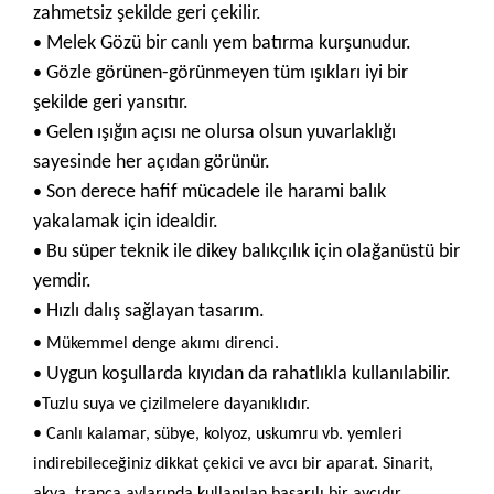
zahmetsiz şekilde geri çekilir.
Melek Gözü bir canlı yem batırma kurşunudur.
•
Gözle görünen-görünmeyen tüm ışıkları iyi bir
•
şekilde geri yansıtır.
Gelen ışığın açısı ne olursa olsun yuvarlaklığı
•
sayesinde her açıdan görünür.
Son derece hafif mücadele ile harami balık
•
yakalamak için idealdir.
Bu süper teknik ile dikey balıkçılık için olağanüstü bir
•
yemdir.
Hızlı dalış sağlayan tasarım.
•
•
Mükemmel denge akımı direnci.
Uygun koşullarda kıyıdan da rahatlıkla kullanılabilir.
•
•
Tuzlu suya ve çizilmelere dayanıklıdır.
•
Canlı kalamar, sübye, kolyoz, uskumru vb. yemleri
indirebileceğiniz dikkat çekici ve avcı bir aparat. Sinarit,
akya, trança avlarında kullanılan başarılı bir avcıdır.