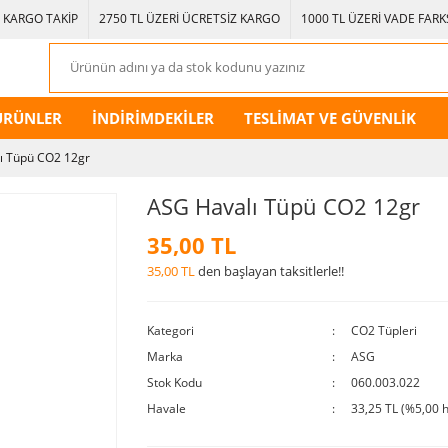
KARGO TAKİP
2750 TL ÜZERİ ÜCRETSİZ KARGO
1000 TL ÜZERİ VADE FARKS
ÜRÜNLER
İNDİRİMDEKİLER
TESLİMAT VE GÜVENLİK
ı Tüpü CO2 12gr
ASG Havalı Tüpü CO2 12gr
35,00 TL
35,00 TL
den başlayan taksitlerle!!
Kategori
CO2 Tüpleri
Marka
ASG
Stok Kodu
060.003.022
Havale
33,25 TL (%5,00 h