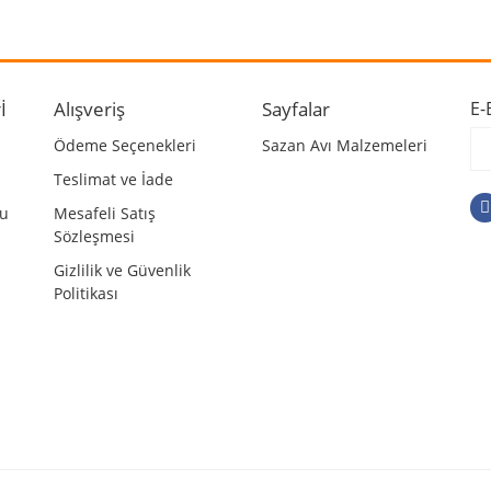
Bu ürüne ilk yorumu siz yapın!
r.
Yorum Yaz
İ
Alışveriş
Sayfalar
E-
Ödeme Seçenekleri
Sazan Avı Malzemeleri
Teslimat ve İade
mu
Mesafeli Satış
Sözleşmesi
Gizlilik ve Güvenlik
Politikası
Gönder