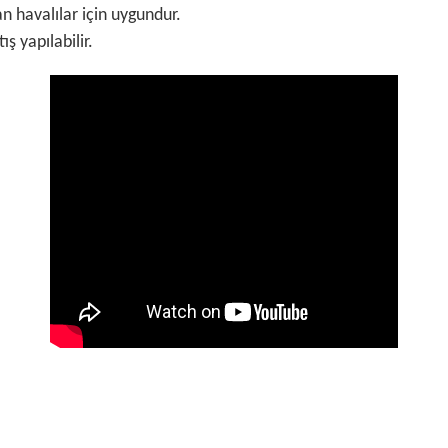
n havalılar için uygundur.
ş yapılabilir.
 ve diğer konularda yetersiz gördüğünüz noktaları öneri formunu kullanarak ta