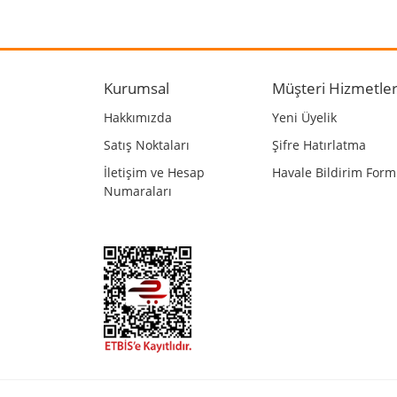
Görüş ve önerileriniz için teşekkür ederiz.
Ürün resmi kalitesiz, bozuk veya görüntülenemiyo
Ürün açıklamasında eksik bilgiler bulunuyor.
Kurumsal
Müşteri Hizmetler
Ürün bilgilerinde hatalar bulunuyor.
Hakkımızda
Yeni Üyelik
Ürün fiyatı diğer sitelerden daha pahalı.
Satış Noktaları
Şifre Hatırlatma
Bu ürüne benzer farklı alternatifler olmalı.
İletişim ve Hesap
Havale Bildirim For
Numaraları