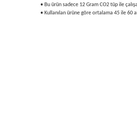
• Bu ürün sadece 12 Gram CO2 tüp ile çalışa
• Kullanılan ürüne göre ortalama 45 ile 60 atı
Bu ürünün fiyat bilgisi, resim, ürün açıklamalarında