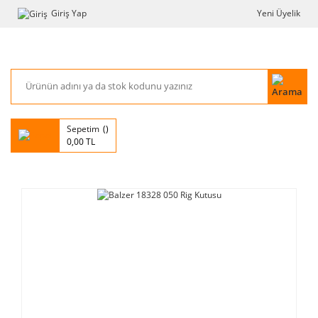
Giriş Yap
Yeni Üyelik
Sepetim
0,00 TL