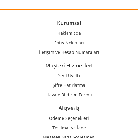
Ürün resmi kalitesiz, bozuk veya görüntülenemiyor.
Ürün açıklamasında eksik bilgiler bulunuyor.
Ürün bilgilerinde hatalar bulunuyor.
Kurumsal
Ürün fiyatı diğer sitelerden daha pahalı.
Hakkımızda
Bu ürüne benzer farklı alternatifler olmalı.
Satış Noktaları
İletişim ve Hesap Numaraları
Müşteri Hizmetlerİ
Yeni Üyelik
Gönder
Şifre Hatırlatma
Havale Bildirim Formu
Alışveriş
Ödeme Seçenekleri
Teslimat ve İade
Mesafeli Satış Sözleşmesi