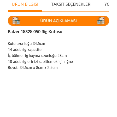
ÜRÜN BİLGİSİ
TAKSİT SEÇENEKLERİ
YORU
Balzer 18328 050 Rig Kutusu
Kutu uzunluğu 34.5cm
14 adet rig kapasiteli
İç bölme rig koyma uzunluğu 28cm
18 adet riglerinizi sabitlemek için iğne
Boyut: 34.5cm x 8cm x 2.5cm
Bu ürünün fiyat bilgisi, resim, ürün açıklamalarında ve diğer
konularda yetersiz gördüğünüz noktaları öneri formunu
Bu ürüne ilk yorumu siz yapın!
kullanarak tarafımıza iletebilirsiniz.
Görüş ve önerileriniz için teşekkür ederiz.
Yorum Yaz