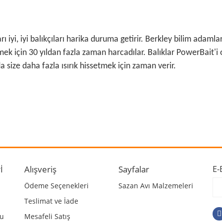
 iyi, iyi balıkçıları harika duruma getirir. Berkley bilim adaml
için 30 yıldan fazla zaman harcadılar. Balıklar PowerBait'i o 
a size daha fazla ısırık hissetmek için zaman verir.
 ve diğer konularda yetersiz gördüğünüz noktaları öneri formunu kullanarak ta
Bu ürüne ilk yorumu siz yapın!
r.
Yorum Yaz
İ
Alışveriş
Sayfalar
E-
Ödeme Seçenekleri
Sazan Avı Malzemeleri
Teslimat ve İade
mu
Mesafeli Satış