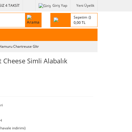
IZ 4 TAKSİT
Giriş Yap
Yeni Üyelik
Sepetim
0,00 TL
 Hamuru Chartreuse Gltr
 Cheese Simli Alabalık
ri
H
havale indirimi)