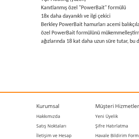
Kanıtlanmış özel "PowerBait" formülü
18x daha dayanıklı ve ilgi çekici
Berkley PowerBait hamurları acemi balıkçıları
özel PowerBait formülünü mükemmelleştirmek 
ağızlarında 18 kat daha uzun süre tutar, bu d
Bu ürünün fiyat bilgisi, resim, ürün açıklamalarında
Görüş ve önerileriniz için teşekkür ederiz.
Ürün resmi kalitesiz, bozuk veya görüntülenemiyo
Ürün açıklamasında eksik bilgiler bulunuyor.
Kurumsal
Müşteri Hizmetler
Ürün bilgilerinde hatalar bulunuyor.
Hakkımızda
Yeni Üyelik
Ürün fiyatı diğer sitelerden daha pahalı.
Satış Noktaları
Şifre Hatırlatma
Bu ürüne benzer farklı alternatifler olmalı.
İletişim ve Hesap
Havale Bildirim For