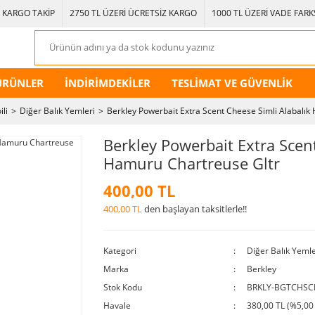
KARGO TAKİP
2750 TL ÜZERİ ÜCRETSİZ KARGO
1000 TL ÜZERİ VADE FARKS
ÜRÜNLER
İNDİRİMDEKİLER
TESLİMAT VE GÜVENLİK
ili
Diğer Balık Yemleri
Berkley Powerbait Extra Scent Cheese Simli Alabalık
Berkley Powerbait Extra Scent
Hamuru Chartreuse Gltr
400,00 TL
400,00 TL
den başlayan taksitlerle!!
Kategori
Diğer Balık Yemle
Marka
Berkley
Stok Kodu
BRKLY-BGTCHSC
Havale
380,00 TL (%5,00 