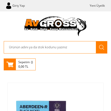
Giriş Yap
Yeni Üyelik
Sepetim
0,00 TL