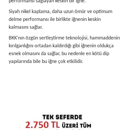
performansı sağlayan keskin bir iğne.
Siyah nikel kaplama, daha uzun ömür ve optimum
delme performansı ile birlikte iğnenin keskin
kalmasını sağlar.
BKK'nın özgün sertleştirme teknolojisi, hammaddenin
kırılganlığını ortadan kaldırdığı gibi iğnenin oldukça
esnek olmasını da sağlar, bu nedenle en kötü dip
yapılarında bile bu iğne çok etkilidir.
Bu ürünün fiyat bilgisi, resim, ürün açıklamalarında ve diğer
konularda yetersiz gördüğünüz noktaları öneri formunu
Bu ürüne ilk yorumu siz yapın!
kullanarak tarafımıza iletebilirsiniz.
Görüş ve önerileriniz için teşekkür ederiz.
Yorum Yaz