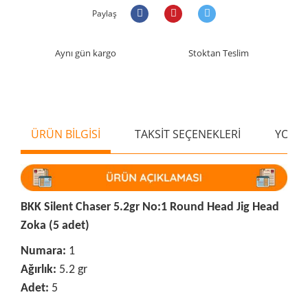
Paylaş
Aynı gün kargo
Stoktan Teslim
ÜRÜN BİLGİSİ
TAKSİT SEÇENEKLERİ
YORU
BKK Silent Chaser 5.2gr No:1 Round Head Jig Head
Zoka (5 adet)
Numara:
1
Ağırlık:
5.2 gr
Adet:
5