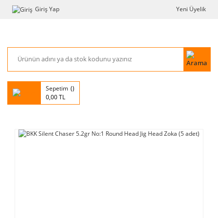
Giriş Yap
Yeni Üyelik
Sepetim
0,00 TL