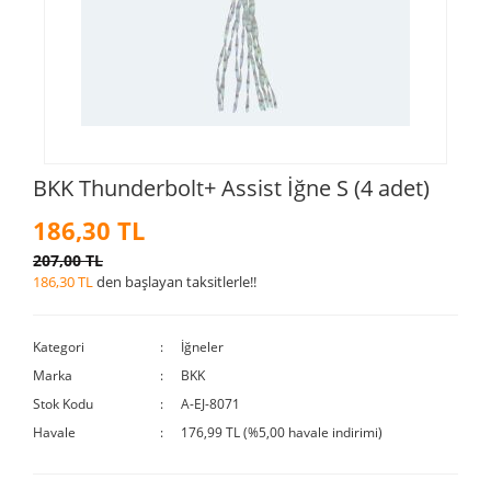
BKK Thunderbolt+ Assist İğne S (4 adet)
186,30 TL
207,00 TL
186,30 TL
den başlayan taksitlerle!!
Kategori
İğneler
Marka
BKK
Stok Kodu
A-EJ-8071
Havale
176,99 TL (%5,00 havale indirimi)