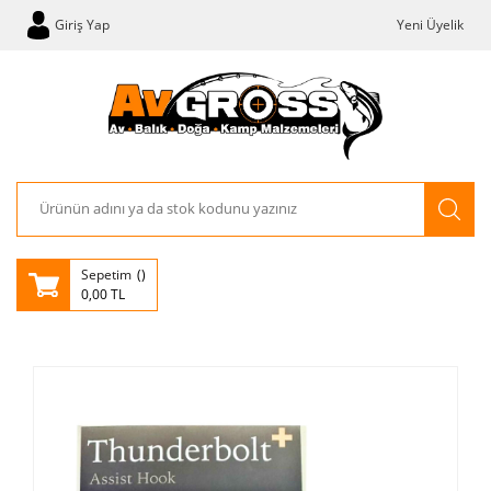
Giriş Yap
Yeni Üyelik
Sepetim
0,00 TL