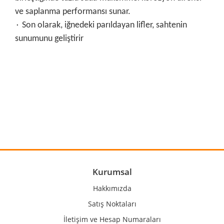
ve saplanma performansı sunar.
۰ Son olarak, iğnedeki parıldayan lifler, sahtenin
sunumunu geliştirir
Bu ürünün fiyat bilgisi, resim, ürün açıklamalarında ve diğer
konularda yetersiz gördüğünüz noktaları öneri formunu
Bu ürüne ilk yorumu siz yapın!
kullanarak tarafımıza iletebilirsiniz.
Görüş ve önerileriniz için teşekkür ederiz.
Yorum Yaz
Ürün resmi kalitesiz, bozuk veya görüntülenemiyor.
Ürün açıklamasında eksik bilgiler bulunuyor.
Ürün bilgilerinde hatalar bulunuyor.
Kurumsal
Ürün fiyatı diğer sitelerden daha pahalı.
Hakkımızda
Bu ürüne benzer farklı alternatifler olmalı.
Satış Noktaları
İletişim ve Hesap Numaraları