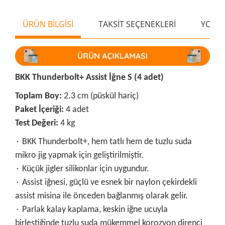
ÜRÜN BİLGİSİ
TAKSİT SEÇENEKLERİ
YORU
BKK Thunderbolt+ Assist İğne S (4 adet)
Toplam Boy:
2.3 cm (püskül hariç)
Paket İçeriği:
4 adet
Test Değeri:
4 kg
۰ BKK Thunderbolt+, hem tatlı hem de tuzlu suda
mikro jig yapmak için geliştirilmiştir.
۰ Küçük jigler silikonlar için uygundur.
۰ Assist iğnesi, güçlü ve esnek bir naylon çekirdekli
assist misina ile önceden bağlanmış olarak gelir.
۰ Parlak kalay kaplama, keskin iğne ucuyla
birleştiğinde tuzlu suda mükemmel korozyon direnci