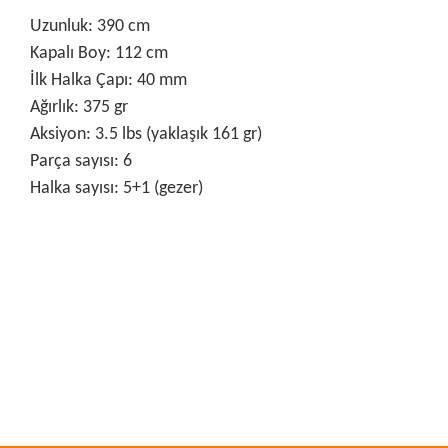
Uzunluk: 390 cm
Kapalı Boy: 112 cm
İlk Halka Çapı: 40 mm
Ağırlık: 375 gr
Aksiyon: 3.5 lbs (yaklaşık 161 gr)
Parça sayısı: 6
Halka sayısı: 5+1 (gezer)
Bu ürünün fiyat bilgisi, resim, ürün açıklamalarında ve diğer
konularda yetersiz gördüğünüz noktaları öneri formunu
Bu ürüne ilk yorumu siz yapın!
kullanarak tarafımıza iletebilirsiniz.
Görüş ve önerileriniz için teşekkür ederiz.
Yorum Yaz
Ürün resmi kalitesiz, bozuk veya görüntülenemiyor.