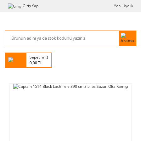
Giriş Yap
Yeni Üyelik
Sepetim
0,00 TL