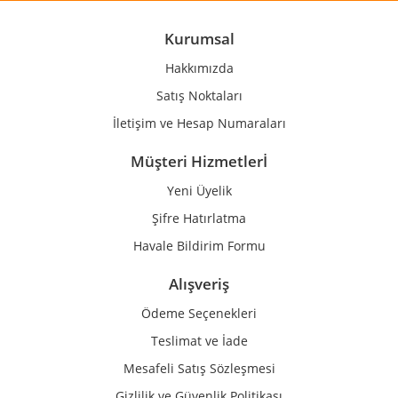
Ürün açıklamasında eksik bilgiler bulunuyor.
Ürün bilgilerinde hatalar bulunuyor.
Kurumsal
Ürün fiyatı diğer sitelerden daha pahalı.
Hakkımızda
Bu ürüne benzer farklı alternatifler olmalı.
Satış Noktaları
İletişim ve Hesap Numaraları
Müşteri Hizmetlerİ
Yeni Üyelik
Gönder
Şifre Hatırlatma
Havale Bildirim Formu
Alışveriş
Ödeme Seçenekleri
Teslimat ve İade
Mesafeli Satış Sözleşmesi
Gizlilik ve Güvenlik Politikası