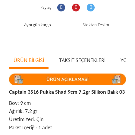
Paylaş
Aynı gün kargo
Stoktan Teslim
ÜRÜN BİLGİSİ
TAKSİT SEÇENEKLERİ
YORU
Captain 3516 Pukka Shad 9cm 7.2gr Silikon Balık 03
Boy: 9 cm
Ağırlık: 7.2 gr
Üretim Yeri: Çin
Paket İçeriği: 1 adet