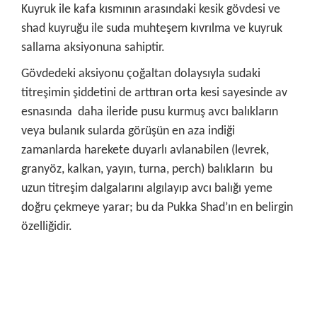
Kuyruk ile kafa kısmının arasındaki kesik gövdesi ve
shad kuyruğu ile suda muhteşem kıvrılma ve kuyruk
sallama aksiyonuna sahiptir.
Gövdedeki aksiyonu çoğaltan dolaysıyla sudaki
titreşimin şiddetini de arttıran orta kesi sayesinde av
esnasında daha ileride pusu kurmuş avcı balıkların
veya bulanık sularda görüşün en aza indiği
zamanlarda harekete duyarlı avlanabilen (levrek,
granyöz, kalkan, yayın, turna, perch) balıkların bu
uzun titreşim dalgalarını algılayıp avcı balığı yeme
doğru çekmeye yarar; bu da Pukka Shad’ın en belirgin
özelliğidir.
Bu ürünün fiyat bilgisi, resim, ürün açıklamalarında ve diğer
konularda yetersiz gördüğünüz noktaları öneri formunu
Bu ürüne ilk yorumu siz yapın!