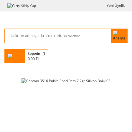
Giriş Yap
Yeni Üyelik
Sepetim
0,00 TL