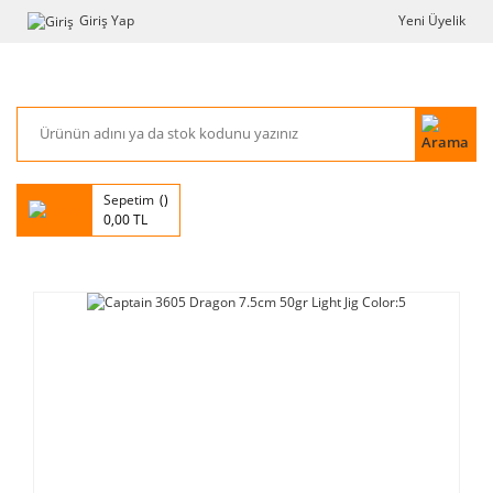
Giriş Yap
Yeni Üyelik
Sepetim
0,00 TL