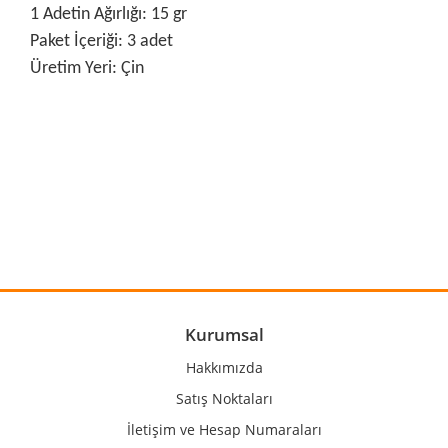
1 Adetin Ağırlığı: 15 gr
Paket İçeriği: 3 adet
Üretim Yeri: Çin
Bu ürünün fiyat bilgisi, resim, ürün açıklamalarında ve diğer
konularda yetersiz gördüğünüz noktaları öneri formunu
Bu ürüne ilk yorumu siz yapın!
kullanarak tarafımıza iletebilirsiniz.
Görüş ve önerileriniz için teşekkür ederiz.
Yorum Yaz
Ürün resmi kalitesiz, bozuk veya görüntülenemiyor.
Ürün açıklamasında eksik bilgiler bulunuyor.
Ürün bilgilerinde hatalar bulunuyor.
Kurumsal
Ürün fiyatı diğer sitelerden daha pahalı.
Hakkımızda
Bu ürüne benzer farklı alternatifler olmalı.
Satış Noktaları
İletişim ve Hesap Numaraları