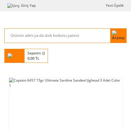
Giriş Yap
Yeni Üyelik
Sepetim
0,00 TL