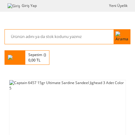
Giriş Yap
Yeni Üyelik
Sepetim
0,00 TL