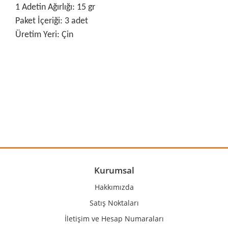
1 Adetin Ağırlığı: 15 gr
Paket İçeriği: 3 adet
Üretim Yeri: Çin
Bu ürünün fiyat bilgisi, resim, ürün açıklamalarında ve diğer
konularda yetersiz gördüğünüz noktaları öneri formunu
Bu ürüne ilk yorumu siz yapın!
kullanarak tarafımıza iletebilirsiniz.
Görüş ve önerileriniz için teşekkür ederiz.
Yorum Yaz
Ürün resmi kalitesiz, bozuk veya görüntülenemiyor.
Ürün açıklamasında eksik bilgiler bulunuyor.
Ürün bilgilerinde hatalar bulunuyor.
Kurumsal
Ürün fiyatı diğer sitelerden daha pahalı.
Hakkımızda
Bu ürüne benzer farklı alternatifler olmalı.
Satış Noktaları
İletişim ve Hesap Numaraları