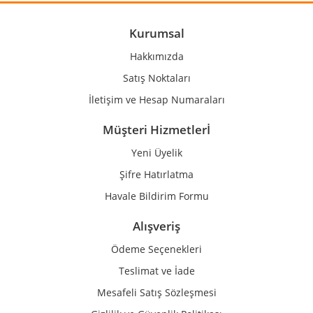
Ürün açıklamasında eksik bilgiler bulunuyor.
Ürün bilgilerinde hatalar bulunuyor.
Kurumsal
Ürün fiyatı diğer sitelerden daha pahalı.
Hakkımızda
Bu ürüne benzer farklı alternatifler olmalı.
Satış Noktaları
İletişim ve Hesap Numaraları
Müşteri Hizmetlerİ
Yeni Üyelik
Gönder
Şifre Hatırlatma
Havale Bildirim Formu
Alışveriş
Ödeme Seçenekleri
Teslimat ve İade
Mesafeli Satış Sözleşmesi