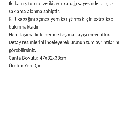
İki kamış tutucu ve iki ayrı kapağı sayesinde bir çok
saklama alanına sahiptir.
Kilit kapağını açınca yem karıştırmak için extra kap
bulunmaktadır.
Hem taşıma kolu hemde taşıma kayışı mevcuttur.
Detay resimlerini inceleyerek ürünün tüm ayrıntılarını
görebilirsiniz.
Çanta Boyutu: 47x32x33cm
Üretim Yeri: Çin
Bu ürünün fiyat bilgisi, resim, ürün açıklamalarında ve diğer
konularda yetersiz gördüğünüz noktaları öneri formunu
Bu ürüne ilk yorumu siz yapın!
kullanarak tarafımıza iletebilirsiniz.
Görüş ve önerileriniz için teşekkür ederiz.
Yorum Yaz
Ürün resmi kalitesiz, bozuk veya görüntülenemiyor.