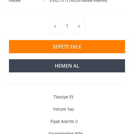
Havale
3.932,15 TL (%5,00 havale indirimi)
SEPETE EKLE
HEMEN AL
Tavsiye Et
Yorum Yaz
Fiyat Alarmı
Favorilerime Ekle