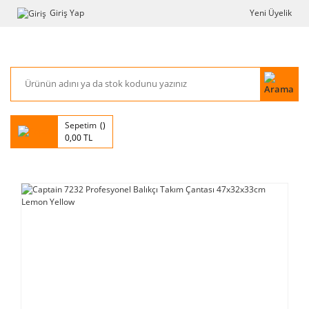
Giriş Yap
Yeni Üyelik
Sepetim
0,00 TL