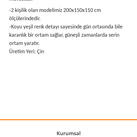
-2 kişilik olan modelimiz 200x150x110 cm
ölçülerindedir.
-Koyu yeşil renk detayı sayesinde gün ortasında bile
karanlık bir ortam sağlar, güneşli zamanlarda serin
ortam yaratır.
Üretim Yeri: Çin
Bu ürünün fiyat bilgisi, resim, ürün açıklamalarında ve diğer
konularda yetersiz gördüğünüz noktaları öneri formunu
Bu ürüne ilk yorumu siz yapın!
kullanarak tarafımıza iletebilirsiniz.
Görüş ve önerileriniz için teşekkür ederiz.
Yorum Yaz
Ürün resmi kalitesiz, bozuk veya görüntülenemiyor.
Ürün açıklamasında eksik bilgiler bulunuyor.
Ürün bilgilerinde hatalar bulunuyor.
Kurumsal