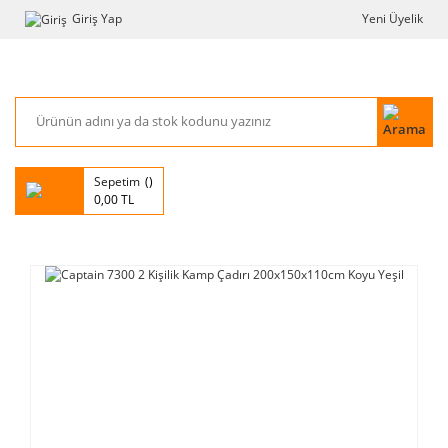
Giriş Yap
Yeni Üyelik
Sepetim
0,00 TL