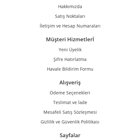
Ürün fiyatı diğer sitelerden daha pahalı.
Hakkımızda
Bu ürüne benzer farklı alternatifler olmalı.
Satış Noktaları
İletişim ve Hesap Numaraları
Müşteri Hizmetlerİ
Yeni Üyelik
Gönder
Şifre Hatırlatma
Havale Bildirim Formu
Alışveriş
Ödeme Seçenekleri
Teslimat ve İade
Mesafeli Satış Sözleşmesi
Gizlilik ve Güvenlik Politikası
Sayfalar