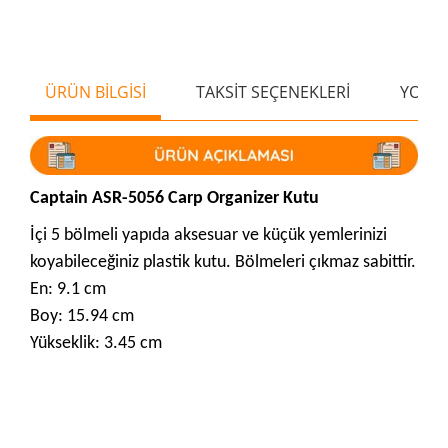
ÜRÜN BİLGİSİ
TAKSİT SEÇENEKLERİ
YORU
Captain ASR-5056 Carp Organizer Kutu
İçi 5 bölmeli yapıda aksesuar ve küçük yemlerinizi
koyabileceğiniz plastik kutu. Bölmeleri çıkmaz sabittir.
En: 9.1 cm
Boy: 15.94 cm
Yükseklik: 3.45 cm
Bu ürünün fiyat bilgisi, resim, ürün açıklamalarında ve diğer