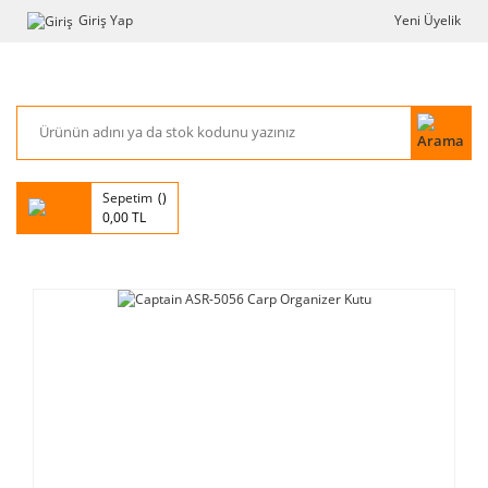
Giriş Yap
Yeni Üyelik
Sepetim
0,00 TL