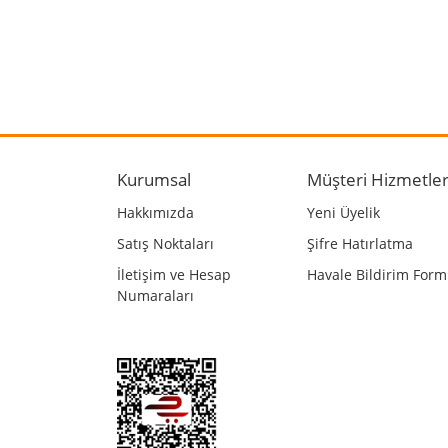
Bu ürünün fiyat bilgisi, resim, ürün açıklamalarında
Görüş ve önerileriniz için teşekkür ederiz.
Ürün resmi kalitesiz, bozuk veya görüntülenemiyo
Ürün açıklamasında eksik bilgiler bulunuyor.
Kurumsal
Müşteri Hizmetler
Ürün bilgilerinde hatalar bulunuyor.
Hakkımızda
Yeni Üyelik
Ürün fiyatı diğer sitelerden daha pahalı.
Satış Noktaları
Şifre Hatırlatma
Bu ürüne benzer farklı alternatifler olmalı.
İletişim ve Hesap
Havale Bildirim For
Numaraları