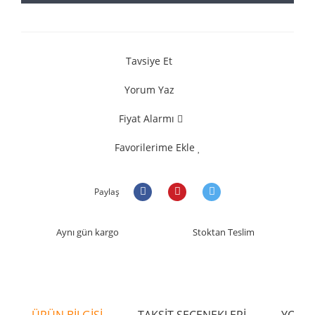
Tavsiye Et
Yorum Yaz
Fiyat Alarmı
Favorilerime Ekle
Paylaş
Aynı gün kargo
Stoktan Teslim
ÜRÜN BİLGİSİ
TAKSİT SEÇENEKLERİ
YORU