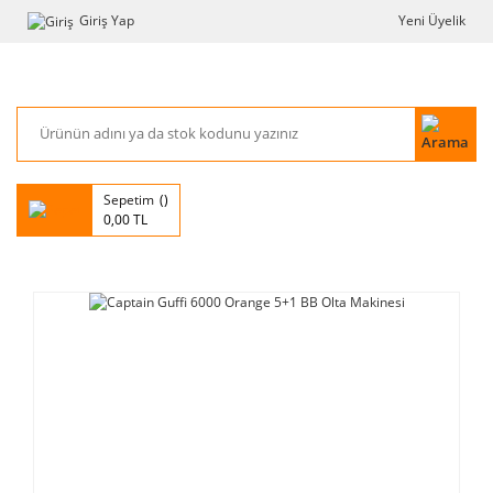
Giriş Yap
Yeni Üyelik
Sepetim
0,00 TL