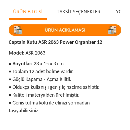
ÜRÜN BİLGİSİ
TAKSİT SEÇENEKLERİ
YORU
Captain Kutu ASR 2063 Power Organizer 12
Model:
ASR 2063
• Boyutlar:
23 x 15 x 3 cm
• Toplam 12 adet bölme vardır.
• Güçlü Kapama - Açma Kilitli.
• Oldukça kullanışlı geniş iç hacime sahiptir.
• Kaliteli materyalden üretilmiştir.
• Geniş tutma kolu ile elinizi yormadan
taşıyabilirsiniz.