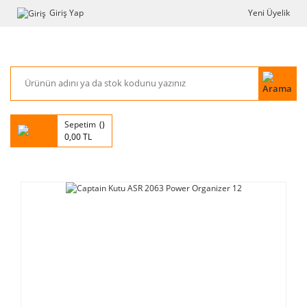
Giriş Yap
Yeni Üyelik
Sepetim
0,00 TL