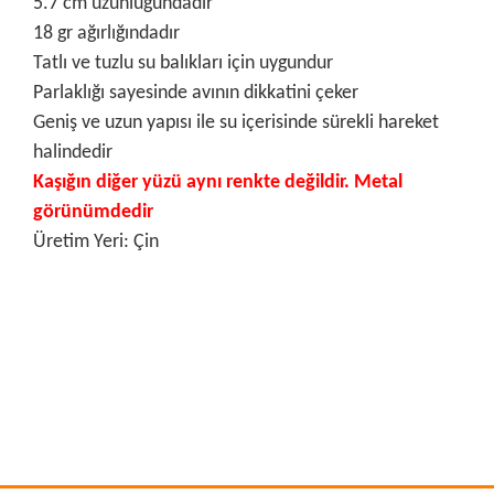
5.7 cm uzunluğundadır
18 gr ağırlığındadır
Tatlı ve tuzlu su balıkları için uygundur
Parlaklığı sayesinde avının dikkatini çeker
Geniş ve uzun yapısı ile su içerisinde sürekli hareket
halindedir
Kaşığın diğer yüzü aynı renkte değildir. Metal
görünümdedir
Üretim Yeri: Çin
Bu ürünün fiyat bilgisi, resim, ürün açıklamalarında ve diğer
konularda yetersiz gördüğünüz noktaları öneri formunu
Bu ürüne ilk yorumu siz yapın!
kullanarak tarafımıza iletebilirsiniz.
Görüş ve önerileriniz için teşekkür ederiz.
Yorum Yaz
Ürün resmi kalitesiz, bozuk veya görüntülenemiyor.
Ürün açıklamasında eksik bilgiler bulunuyor.