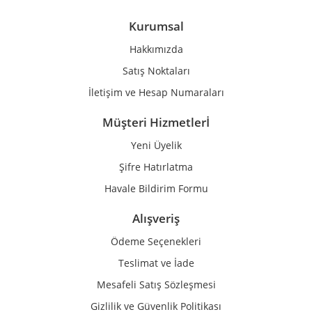
Ürün bilgilerinde hatalar bulunuyor.
Kurumsal
Ürün fiyatı diğer sitelerden daha pahalı.
Hakkımızda
Bu ürüne benzer farklı alternatifler olmalı.
Satış Noktaları
İletişim ve Hesap Numaraları
Müşteri Hizmetlerİ
Yeni Üyelik
Gönder
Şifre Hatırlatma
Havale Bildirim Formu
Alışveriş
Ödeme Seçenekleri
Teslimat ve İade
Mesafeli Satış Sözleşmesi
Gizlilik ve Güvenlik Politikası