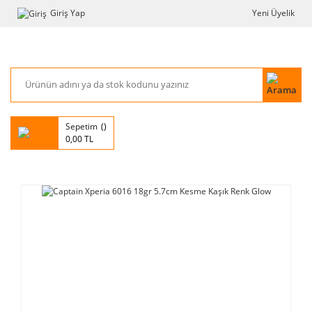
Giriş Yap
Yeni Üyelik
Sepetim
0,00 TL