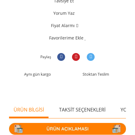
Tavsiye Et
Yorum Yaz
Fiyat Alarmı
Favorilerime Ekle
Paylaş
Aynı gün kargo
Stoktan Teslim
ÜRÜN BİLGİSİ
TAKSİT SEÇENEKLERİ
YORU