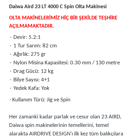
Daiwa Aird 23 LT 4000 C Spin Olta Makinesi
OLTA MAKİNELERİMİZ HİÇ BİR ŞEKİLDE TEŞHİRE
AÇILMAMAKTADIR.
۰ Devir:
5.2:1
۰ 1 Tur Sarım:
82 cm
۰ Ağırlık:
275 gr
۰ Nylon Misina Kapasitesi:
0.30 mm / 130 metre
۰ Drag Gücü:
12 kg
۰ Bilye Sayısı:
4+1
۰ Yedek Kafa:
Yok
۰Kullanım Türü: Jig ve Spin
Her zamanki kadar parlak ve cesur olan 23 AIRD,
Daiwa spin makinelerinin temellerini, temel
alarakta AIRDRIVE DESIGN'ı ilk kez tüm balıkçılara