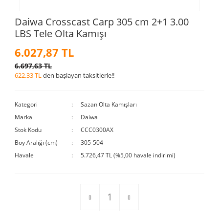
Daiwa Crosscast Carp 305 cm 2+1 3.00
LBS Tele Olta Kamışı
6.027,87 TL
6.697,63 TL
622,33 TL
den başlayan taksitlerle!!
Kategori
Sazan Olta Kamışları
Marka
Daiwa
Stok Kodu
CCC0300AX
Boy Aralığı (cm)
305-504
Havale
5.726,47 TL (%5,00 havale indirimi)