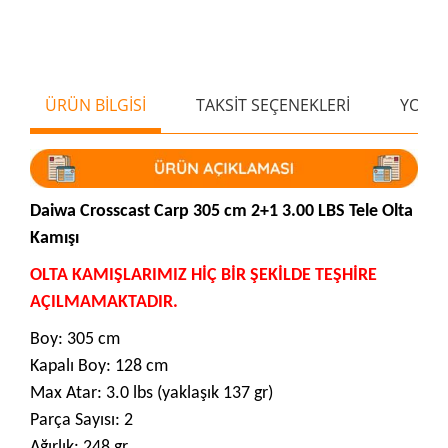
ÜRÜN BİLGİSİ
TAKSİT SEÇENEKLERİ
YORU
Daiwa Crosscast Carp 305 cm 2+1 3.00 LBS Tele Olta
Kamışı
OLTA KAMIŞLARIMIZ HİÇ BİR ŞEKİLDE TEŞHİRE
AÇILMAMAKTADIR.
Boy: 305 cm
Kapalı Boy: 128 cm
Max Atar: 3.0 lbs (yaklaşık 137 gr)
Parça Sayısı: 2
Ağırlık: 248 gr