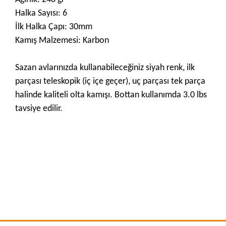
Halka Sayısı: 6
İlk Halka Çapı: 30mm
Kamış Malzemesi: Karbon
Sazan avlarınızda kullanabileceğiniz siyah renk, ilk
parçası teleskopik (iç içe geçer), uç parçası tek parça
halinde kaliteli olta kamışı. Bottan kullanımda 3.0 lbs
tavsiye edilir.
Bu ürünün fiyat bilgisi, resim, ürün açıklamalarında ve diğer
konularda yetersiz gördüğünüz noktaları öneri formunu
Bu ürüne ilk yorumu siz yapın!
kullanarak tarafımıza iletebilirsiniz.
Görüş ve önerileriniz için teşekkür ederiz.
Yorum Yaz
Ürün resmi kalitesiz, bozuk veya görüntülenemiyor.
Ürün açıklamasında eksik bilgiler bulunuyor.