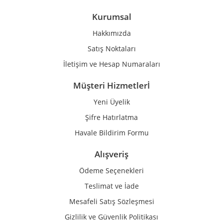
Ürün bilgilerinde hatalar bulunuyor.
Kurumsal
Ürün fiyatı diğer sitelerden daha pahalı.
Hakkımızda
Bu ürüne benzer farklı alternatifler olmalı.
Satış Noktaları
İletişim ve Hesap Numaraları
Müşteri Hizmetlerİ
Yeni Üyelik
Gönder
Şifre Hatırlatma
Havale Bildirim Formu
Alışveriş
Ödeme Seçenekleri
Teslimat ve İade
Mesafeli Satış Sözleşmesi
Gizlilik ve Güvenlik Politikası