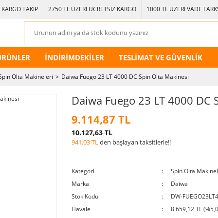
KARGO TAKİP
2750 TL ÜZERİ ÜCRETSİZ KARGO
1000 TL ÜZERİ VADE FARKS
ÜRÜNLER
İNDİRİMDEKİLER
TESLİMAT VE GÜVENLİK
Spin Olta Makineleri
Daiwa Fuego 23 LT 4000 DC Spin Olta Makinesi
Daiwa Fuego 23 LT 4000 DC S
9.114,87 TL
10.127,63 TL
941,03 TL
den başlayan taksitlerle!!
Kategori
Spin Olta Makinel
Marka
Daiwa
Stok Kodu
DW-FUEGO23LT
Havale
8.659,12 TL (%5,0