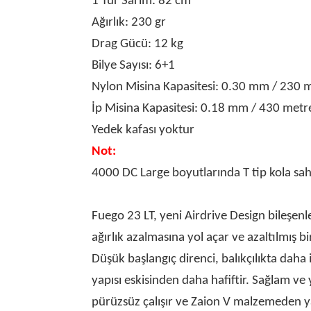
1 Tur Sarım:
82 cm
Ağırlık:
230 gr
Drag Gücü:
12 kg
Bilye Sayısı:
6+1
Nylon Misina Kapasitesi:
0.30 mm / 230 m
İp Misina Kapasitesi:
0.18 mm / 430 metr
Yedek kafası yoktur
Not:
4000 DC Large boyutlarında T tip kola sahi
Fuego 23 LT, yeni Airdrive Design bileşenle
ağırlık azalmasına yol açar ve azaltılmış b
Düşük başlangıç direnci, balıkçılıkta daha 
yapısı eskisinden daha hafiftir. Sağlam ve 
pürüzsüz çalışır ve Zaion V malzemeden y