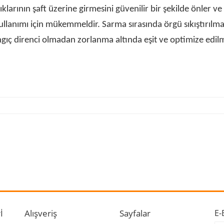
klarının şaft üzerine girmesini güvenilir bir şekilde önler ve
n kullanımı için mükemmeldir. Sarma sırasında örgü sıkıştırıl
ıç direnci olmadan zorlanma altında eşit ve optimize edilm
 ve diğer konularda yetersiz gördüğünüz noktaları öneri formunu kullanarak ta
Bu ürüne ilk yorumu siz yapın!
r.
Yorum Yaz
İ
Alışveriş
Sayfalar
E-