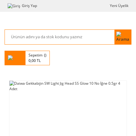
Giriş Yap
Yeni Üyelik
Sepetim
0,00 TL