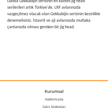
Daiwa Gekkabijin serisinin en kaliteli jig head
serilerileri artık Türkiye'de. LRF avlarınızda
vazgeçilmez olacak olan Gekkabijin serisinin kesinlikle
denemelisiniz. İstavrit ve aji avlarınızda mutlaka
çantanızda olması gereken bir jig head.
Bu ürünün fiyat bilgisi, resim, ürün açıklamalarında ve diğer
konularda yetersiz gördüğünüz noktaları öneri formunu
Bu ürüne ilk yorumu siz yapın!
kullanarak tarafımıza iletebilirsiniz.
Görüş ve önerileriniz için teşekkür ederiz.
Yorum Yaz
Ürün resmi kalitesiz, bozuk veya görüntülenemiyor.
Ürün açıklamasında eksik bilgiler bulunuyor.
Ürün bilgilerinde hatalar bulunuyor.
Kurumsal
Ürün fiyatı diğer sitelerden daha pahalı.
Hakkımızda
Bu ürüne benzer farklı alternatifler olmalı.
Satış Noktaları