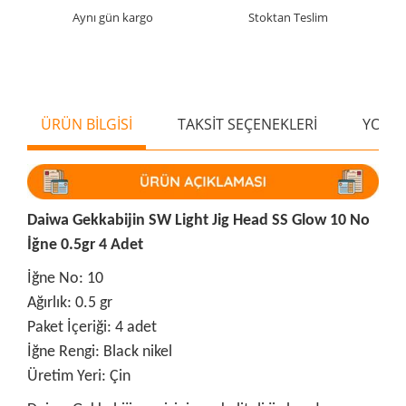
Aynı gün kargo
Stoktan Teslim
ÜRÜN BİLGİSİ
TAKSİT SEÇENEKLERİ
YORU
Daiwa Gekkabijin SW Light Jig Head SS Glow 10 No
İğne 0.5gr 4 Adet
İğne No: 10
Ağırlık: 0.5 gr
Paket İçeriği: 4 adet
İğne Rengi: Black nikel
Üretim Yeri: Çin