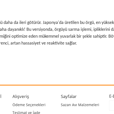
ü daha da ileri götürür. Japonya'da üretilen bu örgü, en yüksek
 daha dayanıklı! Bu versiyonda, örgüyü sarma işlemi, ipliklerini
iğini optimize eden mükemmel yuvarlak bir şekle sahiptir. Böyl
enci, artan hassasiyet ve reaktivite sağlar.
 ve diğer konularda yetersiz gördüğünüz noktaları öneri formunu kullanarak ta
Bu ürüne ilk yorumu siz yapın!
r.
Yorum Yaz
İ
Alışveriş
Sayfalar
E-
Ödeme Seçenekleri
Sazan Avı Malzemeleri
Teslimat ve İade