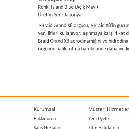
Renk: Island Blue (Açık Mavi)
Üretim Yeri: Japonya
J-Braid Grand X8 örgüsü, J-Braid X8'in gücün
yeni lifleri kullanıyor: aşınmaya karşı 4 kat
Braid Grand X8 aerodinamiğini ve hidrodinam
örgünün balık tutma hareketinde daha iyi dir
Bu ürünün fiyat bilgisi, resim, ürün açıklamalarında
Görüş ve önerileriniz için teşekkür ederiz.
Ürün resmi kalitesiz, bozuk veya görüntülenemiyo
Ürün açıklamasında eksik bilgiler bulunuyor.
Kurumsal
Müşteri Hizmetler
Ürün bilgilerinde hatalar bulunuyor.
Hakkımızda
Yeni Üyelik
Ürün fiyatı diğer sitelerden daha pahalı.
Satış Noktaları
Şifre Hatırlatma
Bu ürüne benzer farklı alternatifler olmalı.