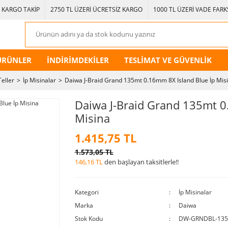
KARGO TAKİP
2750 TL ÜZERİ ÜCRETSİZ KARGO
1000 TL ÜZERİ VADE FARKS
ÜRÜNLER
İNDİRİMDEKİLER
TESLİMAT VE GÜVENLİK
Teller
İp Misinalar
Daiwa J-Braid Grand 135mt 0.16mm 8X Island Blue İp Mis
Daiwa J-Braid Grand 135mt 0
Misina
1.415,75 TL
1.573,05 TL
146,16 TL
den başlayan taksitlerle!!
Kategori
İp Misinalar
Marka
Daiwa
Stok Kodu
DW-GRNDBL-135