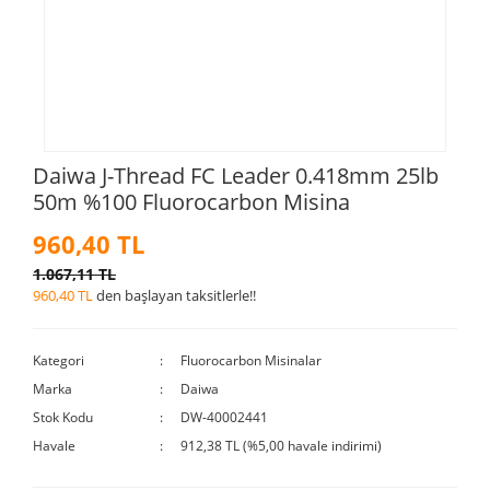
Daiwa J-Thread FC Leader 0.418mm 25lb
50m %100 Fluorocarbon Misina
960,40 TL
1.067,11 TL
960,40 TL
den başlayan taksitlerle!!
Kategori
Fluorocarbon Misinalar
Marka
Daiwa
Stok Kodu
DW-40002441
Havale
912,38 TL (%5,00 havale indirimi)