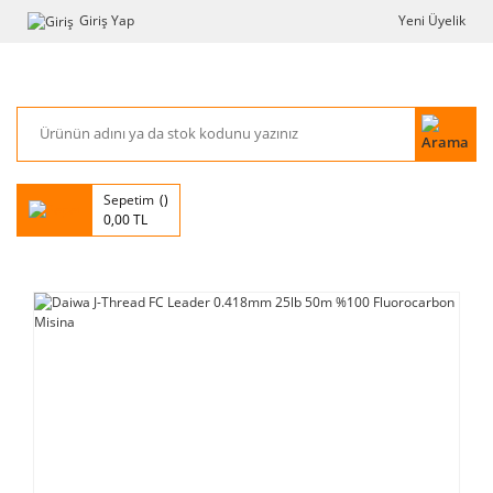
Giriş Yap
Yeni Üyelik
Sepetim
0,00 TL