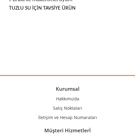
TUZLU SU İÇİN TAVSİYE ÜRÜN
Bu ürünün fiyat bilgisi, resim, ürün açıklamalarında ve diğer
konularda yetersiz gördüğünüz noktaları öneri formunu
Bu ürüne ilk yorumu siz yapın!
kullanarak tarafımıza iletebilirsiniz.
Görüş ve önerileriniz için teşekkür ederiz.
Yorum Yaz
Ürün resmi kalitesiz, bozuk veya görüntülenemiyor.
Ürün açıklamasında eksik bilgiler bulunuyor.
Ürün bilgilerinde hatalar bulunuyor.
Kurumsal
Ürün fiyatı diğer sitelerden daha pahalı.
Hakkımızda
Bu ürüne benzer farklı alternatifler olmalı.
Satış Noktaları
İletişim ve Hesap Numaraları
Müşteri Hizmetlerİ