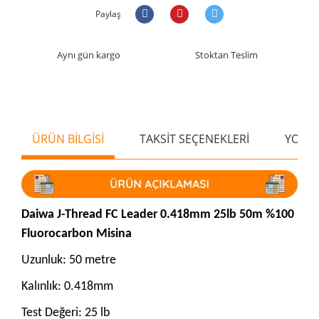
Paylaş
Aynı gün kargo
Stoktan Teslim
ÜRÜN BİLGİSİ
TAKSİT SEÇENEKLERİ
YORU
Daiwa J-Thread FC Leader 0.418mm 25lb 50m %100
Fluorocarbon Misina
Uzunluk: 50 metre
Kalınlık: 0.418mm
Test Değeri: 25 lb