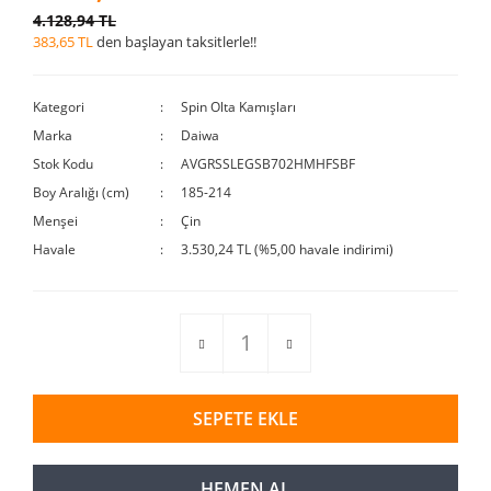
4.128,94 TL
383,65 TL
den başlayan taksitlerle!!
Kategori
Spin Olta Kamışları
Marka
Daiwa
Stok Kodu
AVGRSSLEGSB702HMHFSBF
Boy Aralığı (cm)
185-214
Menşei
Çin
Havale
3.530,24 TL (%5,00 havale indirimi)
SEPETE EKLE
HEMEN AL