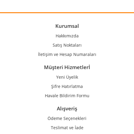
Yorum Yaz
Ürün resmi kalitesiz, bozuk veya görüntülenemiyor.
Ürün açıklamasında eksik bilgiler bulunuyor.
Ürün bilgilerinde hatalar bulunuyor.
Kurumsal
Ürün fiyatı diğer sitelerden daha pahalı.
Hakkımızda
Bu ürüne benzer farklı alternatifler olmalı.
Satış Noktaları
İletişim ve Hesap Numaraları
Müşteri Hizmetlerİ
Yeni Üyelik
Gönder
Şifre Hatırlatma
Havale Bildirim Formu
Alışveriş
Ödeme Seçenekleri
Teslimat ve İade