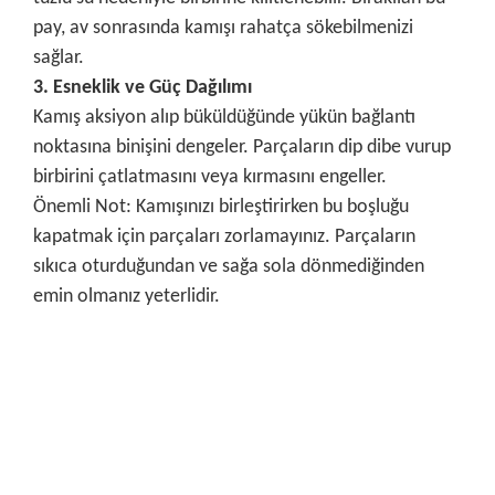
pay, av sonrasında kamışı rahatça sökebilmenizi
sağlar.
3. Esneklik ve Güç Dağılımı
Kamış aksiyon alıp büküldüğünde yükün bağlantı
noktasına binişini dengeler. Parçaların dip dibe vurup
birbirini çatlatmasını veya kırmasını engeller.
Önemli Not: Kamışınızı birleştirirken bu boşluğu
kapatmak için parçaları zorlamayınız. Parçaların
sıkıca oturduğundan ve sağa sola dönmediğinden
emin olmanız yeterlidir.
Bu ürünün fiyat bilgisi, resim, ürün açıklamalarında ve diğer
konularda yetersiz gördüğünüz noktaları öneri formunu
Bu ürüne ilk yorumu siz yapın!
kullanarak tarafımıza iletebilirsiniz.
Görüş ve önerileriniz için teşekkür ederiz.