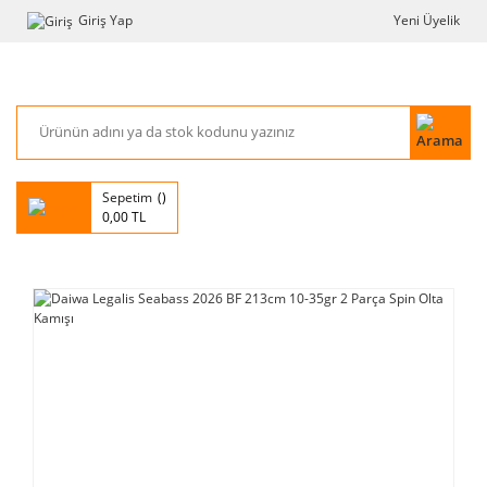
Giriş Yap
Yeni Üyelik
Sepetim
0,00 TL