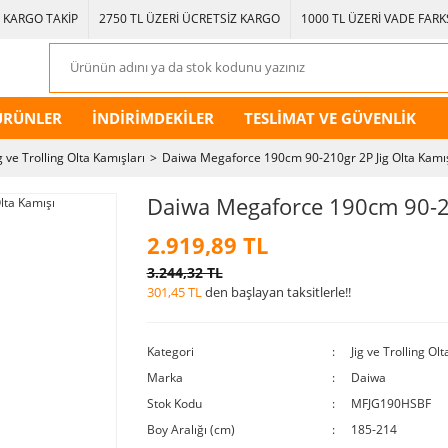
KARGO TAKİP
2750 TL ÜZERİ ÜCRETSİZ KARGO
1000 TL ÜZERİ VADE FARKS
ÜRÜNLER
İNDİRİMDEKİLER
TESLİMAT VE GÜVENLİK
ig ve Trolling Olta Kamışları
Daiwa Megaforce 190cm 90-210gr 2P Jig Olta Kamı
Daiwa Megaforce 190cm 90-21
2.919,89 TL
3.244,32 TL
301,45 TL
den başlayan taksitlerle!!
Kategori
Jig ve Trolling Ol
Marka
Daiwa
Stok Kodu
MFJG190HSBF
Boy Aralığı (cm)
185-214