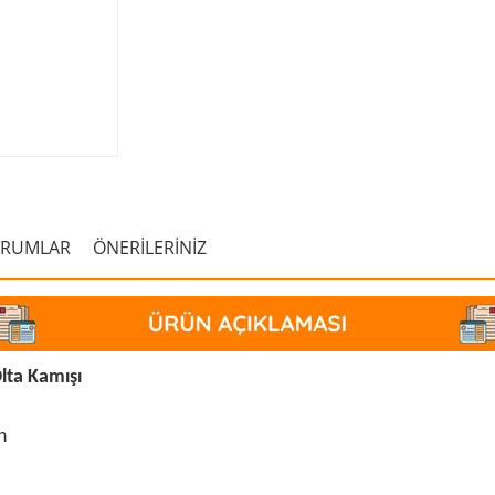
ORUMLAR
ÖNERİLERİNİZ
lta Kamışı
n