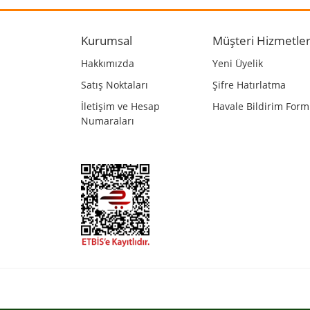
Ürün resmi kalitesiz, bozuk veya görüntülenemiyo
Ürün açıklamasında eksik bilgiler bulunuyor.
Kurumsal
Müşteri Hizmetler
Ürün bilgilerinde hatalar bulunuyor.
Hakkımızda
Yeni Üyelik
Ürün fiyatı diğer sitelerden daha pahalı.
Satış Noktaları
Şifre Hatırlatma
Bu ürüne benzer farklı alternatifler olmalı.
İletişim ve Hesap
Havale Bildirim For
Numaraları