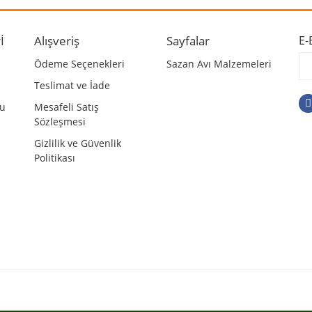
r.
Yorum Yaz
İ
Alışveriş
Sayfalar
E-
Ödeme Seçenekleri
Sazan Avı Malzemeleri
Teslimat ve İade
mu
Mesafeli Satış
Sözleşmesi
Gizlilik ve Güvenlik
Politikası
Gönder