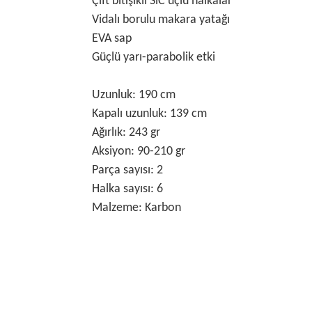
Çift bitişikli SiC üçlü halkalar
Vidalı borulu makara yatağı
EVA sap
Güçlü yarı-parabolik etki
Uzunluk: 190 cm
Kapalı uzunluk: 139 cm
Ağırlık: 243 gr
Aksiyon: 90-210 gr
Parça sayısı: 2
Halka sayısı: 6
Malzeme: Karbon
Bu ürünün fiyat bilgisi, resim, ürün açıklamalarında
Görüş ve önerileriniz için teşekkür ederiz.