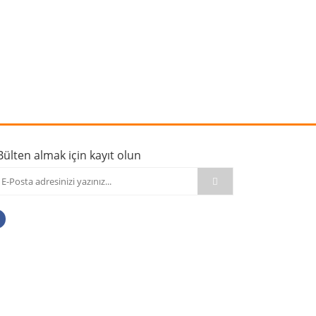
rafımıza iletebilirsiniz.
Bülten almak için kayıt olun