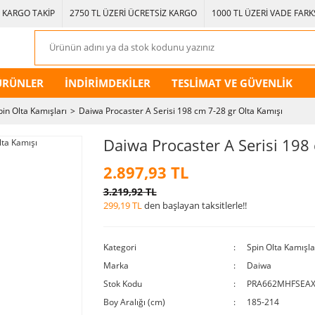
KARGO TAKİP
2750 TL ÜZERİ ÜCRETSİZ KARGO
1000 TL ÜZERİ VADE FARKS
ÜRÜNLER
İNDİRİMDEKİLER
TESLİMAT VE GÜVENLİK
pin Olta Kamışları
Daiwa Procaster A Serisi 198 cm 7-28 gr Olta Kamışı
Daiwa Procaster A Serisi 198
2.897,93 TL
3.219,92 TL
299,19 TL
den başlayan taksitlerle!!
Kategori
Spin Olta Kamışla
Marka
Daiwa
Stok Kodu
PRA662MHFSEA
Boy Aralığı (cm)
185-214