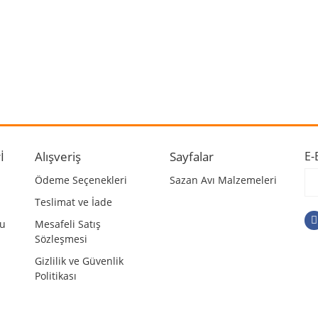
 ve diğer konularda yetersiz gördüğünüz noktaları öneri formunu kullanarak ta
Bu ürüne ilk yorumu siz yapın!
r.
Yorum Yaz
İ
Alışveriş
Sayfalar
E-
Ödeme Seçenekleri
Sazan Avı Malzemeleri
Teslimat ve İade
mu
Mesafeli Satış
Sözleşmesi
Gizlilik ve Güvenlik
Politikası
Gönder