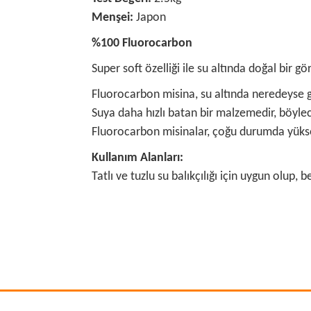
Menşei:
Japon
%100 Fluorocarbon
Super soft özelliği ile su altında doğal bir g
Fluorocarbon misina, su altında neredeyse gö
Suya daha hızlı batan bir malzemedir, böyle
Fluorocarbon misinalar, çoğu durumda yüksek 
Kullanım Alanları:
Tatlı ve tuzlu su balıkçılığı için uygun olup, 
Bu ürünün fiyat bilgisi, resim, ürün açıklamalarında
Görüş ve önerileriniz için teşekkür ederiz.
Ürün resmi kalitesiz, bozuk veya görüntülenemiyo
Ürün açıklamasında eksik bilgiler bulunuyor.