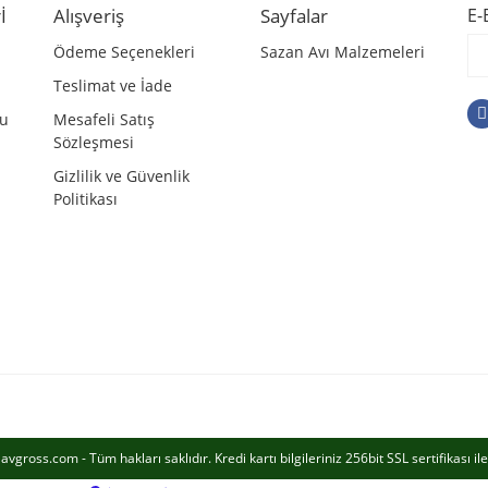
İ
Alışveriş
Sayfalar
E-
Ödeme Seçenekleri
Sazan Avı Malzemeleri
Teslimat ve İade
mu
Mesafeli Satış
Sözleşmesi
Gizlilik ve Güvenlik
Politikası
Gönder
vgross.com - Tüm hakları saklıdır. Kredi kartı bilgileriniz 256bit SSL sertifikası i