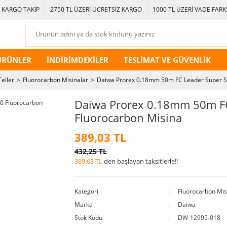
KARGO TAKİP
2750 TL ÜZERİ ÜCRETSİZ KARGO
1000 TL ÜZERİ VADE FARKS
ÜRÜNLER
İNDİRİMDEKİLER
TESLİMAT VE GÜVENLİK
Teller
Fluorocarbon Misinalar
Daiwa Prorex 0.18mm 50m FC Leader Super S
Daiwa Prorex 0.18mm 50m FC
Fluorocarbon Misina
389,03 TL
432,25 TL
389,03 TL
den başlayan taksitlerle!!
Kategori
Fluorocarbon Mis
Marka
Daiwa
Stok Kodu
DW-12995-018