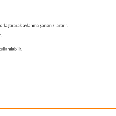
orlaştırarak avlanma şansınızı artırır.
.
.
lanılabilir.
rafımıza iletebilirsiniz.