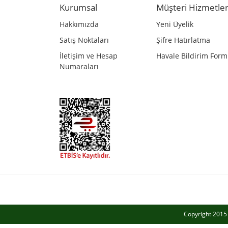
Kurumsal
Müşteri Hizmetler
Ürün bilgilerinde hatalar bulunuyor.
Hakkımızda
Yeni Üyelik
Ürün fiyatı diğer sitelerden daha pahalı.
Satış Noktaları
Şifre Hatırlatma
Bu ürüne benzer farklı alternatifler olmalı.
İletişim ve Hesap
Havale Bildirim For
Numaraları
Copyright 2015 a