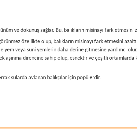
örünüm ve dokunuş sağlar. Bu, balıkların misinayı fark etmesini z
rünmez özellikte olup, balıkların misinayı fark etmesini azaltır
ce yem veya suni yemlerin daha derine gitmesine yardımcı olur
aşınma direncine sahip olup, esnektir ve çeşitli ortamlarda kul
berrak sularda avlanan balıkçılar için popülerdir.
 ve diğer konularda yetersiz gördüğünüz noktaları öneri formunu kullanarak ta
Bu ürüne ilk yorumu siz yapın!
r.
Yorum Yaz