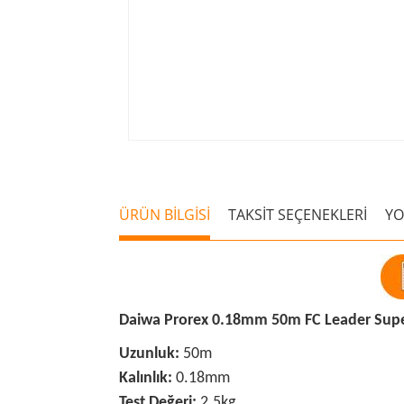
ÜRÜN BİLGİSİ
TAKSİT SEÇENEKLERİ
Y
Daiwa Prorex 0.18mm 50m FC Leader Supe
Uzunluk:
50m
Kalınlık:
0.18mm
Test Değeri:
2.5
kg