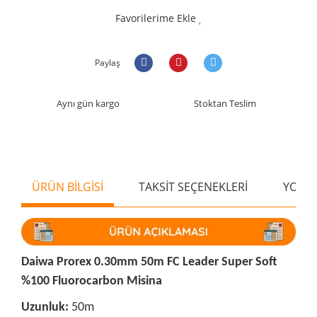
Favorilerime Ekle
Paylaş
Aynı gün kargo
Stoktan Teslim
ÜRÜN BİLGİSİ
TAKSİT SEÇENEKLERİ
YORU
Daiwa Prorex 0.30mm 50m FC Leader Super Soft
%100 Fluorocarbon Misina
Uzunluk:
50m