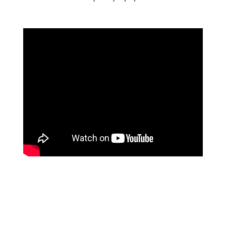
Bu ürünün fiyat bilgisi, resim, ürün açıklamalarında ve diğer
konularda yetersiz gördüğünüz noktaları öneri formunu
Bu ürüne ilk yorumu siz yapın!
kullanarak tarafımıza iletebilirsiniz.