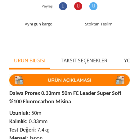
Paylaş
Aynı gün kargo
Stoktan Teslim
ÜRÜN BİLGİSİ
TAKSİT SEÇENEKLERİ
YORU
Daiwa Prorex 0.33mm 50m FC Leader Super Soft
%100 Fluorocarbon Misina
Uzunluk:
50m
Kalınlık:
0.33mm
Test Değeri:
7.4kg
Menşei:
Japon