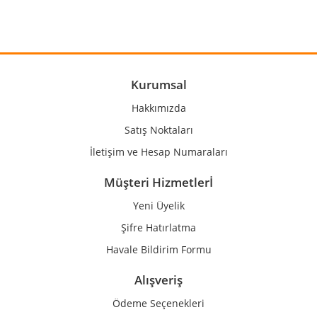
Görüş ve önerileriniz için teşekkür ederiz.
Yorum Yaz
Ürün resmi kalitesiz, bozuk veya görüntülenemiyor.
Ürün açıklamasında eksik bilgiler bulunuyor.
Ürün bilgilerinde hatalar bulunuyor.
Kurumsal
Ürün fiyatı diğer sitelerden daha pahalı.
Hakkımızda
Bu ürüne benzer farklı alternatifler olmalı.
Satış Noktaları
İletişim ve Hesap Numaraları
Müşteri Hizmetlerİ
Yeni Üyelik
Gönder
Şifre Hatırlatma
Havale Bildirim Formu
Alışveriş
Ödeme Seçenekleri