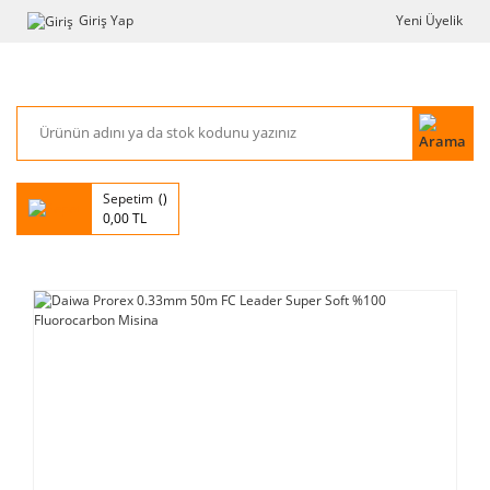
Giriş Yap
Yeni Üyelik
Sepetim
0,00 TL