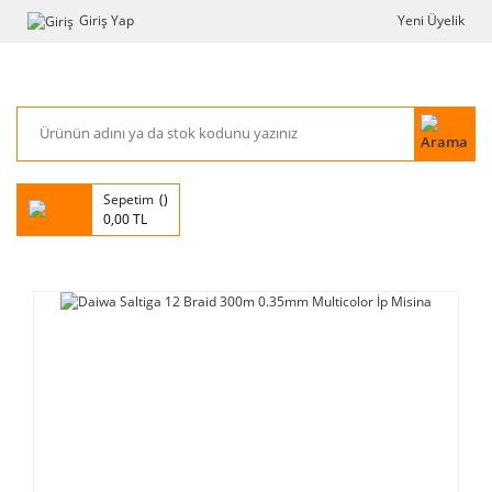
Giriş Yap
Yeni Üyelik
Sepetim
0,00 TL