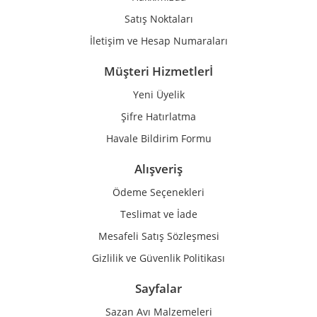
Bu ürüne benzer farklı alternatifler olmalı.
Satış Noktaları
İletişim ve Hesap Numaraları
Müşteri Hizmetlerİ
Yeni Üyelik
Gönder
Şifre Hatırlatma
Havale Bildirim Formu
Alışveriş
Ödeme Seçenekleri
Teslimat ve İade
Mesafeli Satış Sözleşmesi
Gizlilik ve Güvenlik Politikası
Sayfalar
Sazan Avı Malzemeleri