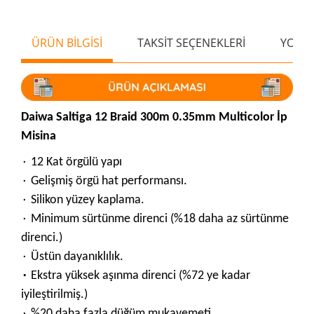
ÜRÜN BİLGİSİ
TAKSİT SEÇENEKLERİ
YORU
Daiwa Saltiga 12 Braid 300m 0.35mm Multicolor İp
Misina
۰ 12 Kat örgülü yapı
۰ Gelişmiş örgü hat performansı.
۰ Silikon yüzey kaplama.
۰ Minimum sürtünme direnci (%18 daha az sürtünme
direnci.)
۰ Üstün dayanıklılık.
۰
Ekstra yüksek aşınma direnci (%72 ye kadar
iyileştirilmiş.)
۰ %20 daha fazla düğüm mukavemeti.