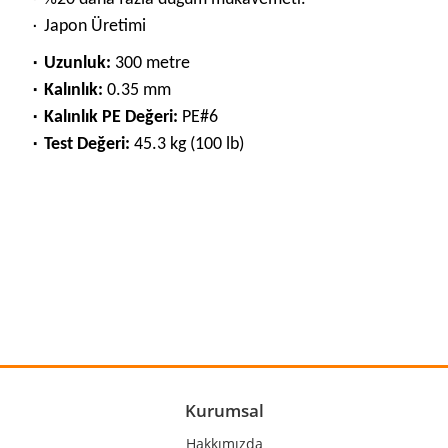
۰ Japon Üretimi
۰ Uzunluk:
300 metre
۰ Kalınlık:
0.35
mm
۰ Kalınlık PE Değeri:
PE#6
۰ Test Değeri:
45.3 kg (100 lb)
Bu ürünün fiyat bilgisi, resim, ürün açıklamalarında ve diğer
konularda yetersiz gördüğünüz noktaları öneri formunu
Bu ürüne ilk yorumu siz yapın!
kullanarak tarafımıza iletebilirsiniz.
Görüş ve önerileriniz için teşekkür ederiz.
Yorum Yaz
Ürün resmi kalitesiz, bozuk veya görüntülenemiyor.
Ürün açıklamasında eksik bilgiler bulunuyor.
Ürün bilgilerinde hatalar bulunuyor.
Kurumsal
Ürün fiyatı diğer sitelerden daha pahalı.
Hakkımızda