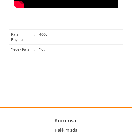
Kafa
:
4000
Boyutu
Yedek Kafa
:
Yok
Bu ürünün fiyat bilgisi, resim, ürün açıklamalarında ve diğer
konularda yetersiz gördüğünüz noktaları öneri formunu
Bu ürüne ilk yorumu siz yapın!
kullanarak tarafımıza iletebilirsiniz.
Görüş ve önerileriniz için teşekkür ederiz.
Yorum Yaz
Ürün resmi kalitesiz, bozuk veya görüntülenemiyor.
Ürün açıklamasında eksik bilgiler bulunuyor.
Ürün bilgilerinde hatalar bulunuyor.
Kurumsal
Ürün fiyatı diğer sitelerden daha pahalı.
Hakkımızda