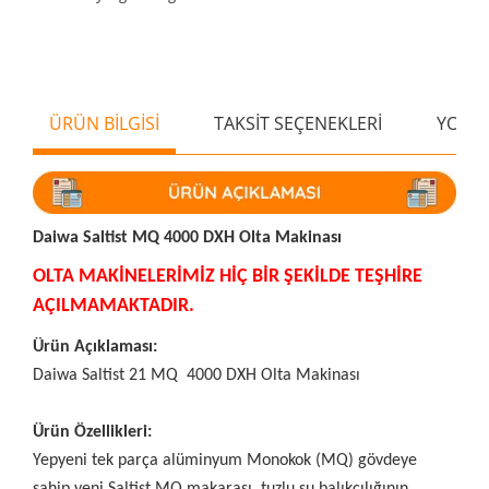
ÜRÜN BİLGİSİ
TAKSİT SEÇENEKLERİ
YORU
Daiwa Saltist MQ 4000 DXH Olta Makinası
OLTA MAKİNELERİMİZ HİÇ BİR ŞEKİLDE TEŞHİRE
AÇILMAMAKTADIR.
Ürün Açıklaması:
Daiwa Saltist 21 MQ
4000 DXH Olta Makinası
Ürün Özellikleri:
Yepyeni tek parça alüminyum Monokok (MQ) gövdeye
sahip yeni Saltist MQ makarası, tuzlu su balıkçılığının