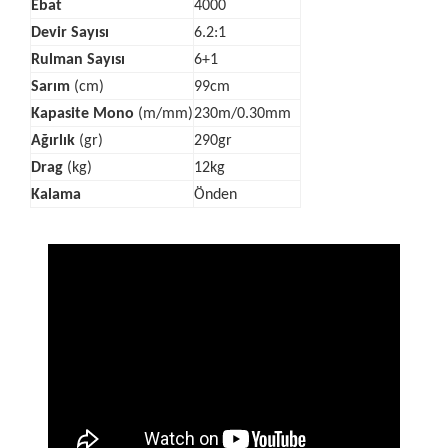
Ebat
4000
Devir Sayısı
6.2:1
Rulman Sayısı
6+1
Sarım
(cm)
99cm
Kapasite Mono
(m/mm)
230m/0.30mm
Ağırlık
(gr)
290gr
Drag
(kg)
12kg
Kalama
Önden