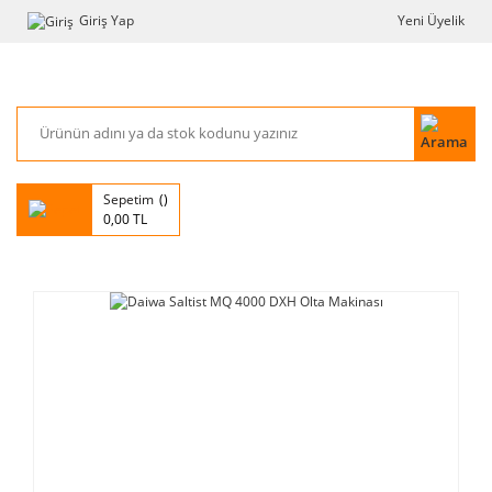
Giriş Yap
Yeni Üyelik
Sepetim
0,00 TL