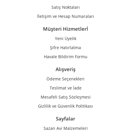
Bu ürüne benzer farklı alternatifler olmalı.
Satış Noktaları
İletişim ve Hesap Numaraları
Müşteri Hizmetlerİ
Yeni Üyelik
Gönder
Şifre Hatırlatma
Havale Bildirim Formu
Alışveriş
Ödeme Seçenekleri
Teslimat ve İade
Mesafeli Satış Sözleşmesi
Gizlilik ve Güvenlik Politikası
Sayfalar
Sazan Avı Malzemeleri